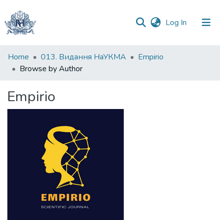
(current)
Log In
Communities
Home
013. Видання НаУКМА
Empirio
&
Browse by Author
Collections
Empirio
All of DSpace