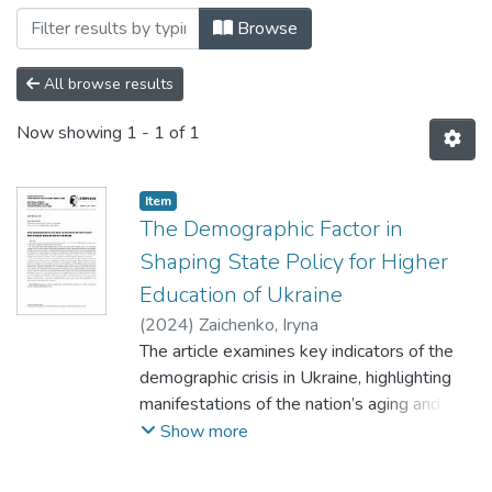
Browsing Empirio by Author "Zaichenko, 
Browse
All browse results
Now showing
1 - 1 of 1
Item
The Demographic Factor in
Shaping State Policy for Higher
Education of Ukraine
(
2024
)
Zaichenko, Iryna
The article examines key indicators of the
demographic crisis in Ukraine, highlighting
manifestations of the nation’s aging and
natural population decline. It’s determined
Show more
that understanding and analyzing the
demographic situation allows for predicting