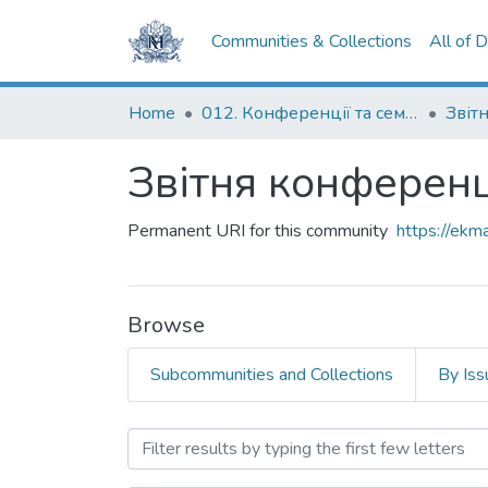
Communities & Collections
All of 
Home
012. Конференції та семінари НаУКМА
Звітня конферен
Permanent URI for this community
https://ek
Browse
Subcommunities and Collections
By Iss
Browsing Звітня конфер