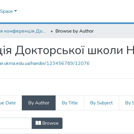
DSpace
Звітня конференція Докторської школи НаУКМА
Browse by Author
ція Докторської школи
mair.ukma.edu.ua/handle/123456789/12076
ue Date
By Author
By Title
By Subject
By 
енція Докторської школи НаУКМА 
Browse