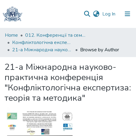
(current)
Log In
Communities
Home
012. Конференції та семінари НаУКМА
&
Конфліктологічна експертиза: теорія та методика
Collections
21-а Міжнародна науково-практична конференція "Конфліктологічна експертиза: теорія та методика"
Browse by Author
All of DSpace
21-а Міжнародна науково-
практична конференція
"Конфліктологічна експертиза:
теорія та методика"