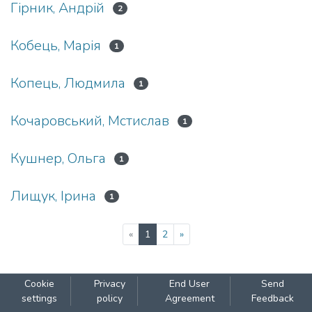
Гірник, Андрій
2
Кобець, Марія
1
Копець, Людмила
1
Кочаровський, Мстислав
1
Кушнер, Ольга
1
Лищук, Ірина
1
(current)
«
1
2
»
Cookie
Privacy
End User
Send
settings
policy
Agreement
Feedback