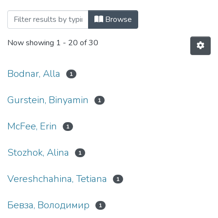
Browsing 21-а Міжнародна науково-пра
Browse
Now showing
1 - 20 of 30
Bodnar, Alla
1
Gurstein, Binyamin
1
McFee, Erin
1
Stozhok, Alina
1
Vereshchahina, Tetiana
1
Бевза, Володимир
1