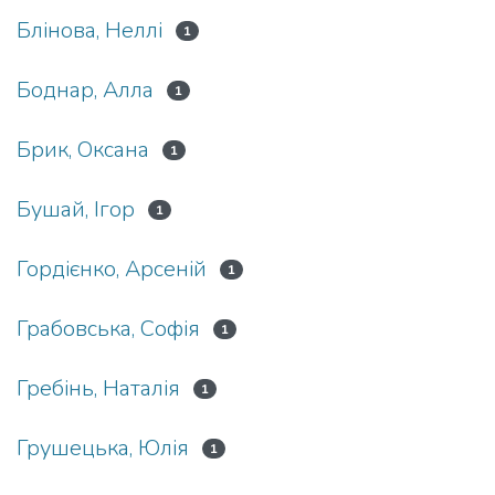
Блінова, Неллі
1
Боднар, Алла
1
Брик, Оксана
1
Бушай, Ігор
1
Гордієнко, Арсеній
1
Грабовська, Софія
1
Гребінь, Наталія
1
Грушецька, Юлія
1