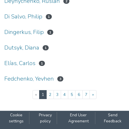
Deynychenko, Ruslan
2
Di Salvo, Philip
1
Dingerkus, Filip
1
Dutsyk, Diana
1
Elías, Carlos
1
Fedchenko, Yevhen
3
(current)
«
1
2
3
4
5
6
7
»
Cookie
Privacy
End User
Send
settings
policy
Agreement
Feedback