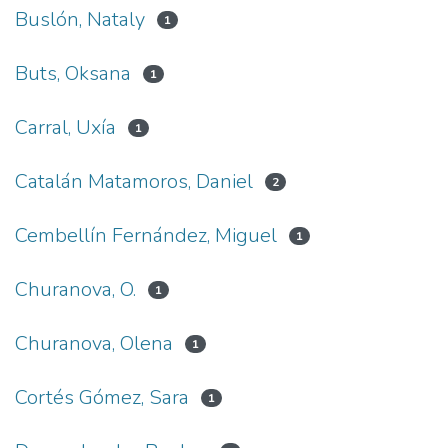
Buslón, Nataly
1
Buts, Oksana
1
Carral, Uxía
1
Catalán Matamoros, Daniel
2
Cembellín Fernández, Miguel
1
Churanova, O.
1
Churanova, Olena
1
Cortés Gómez, Sara
1