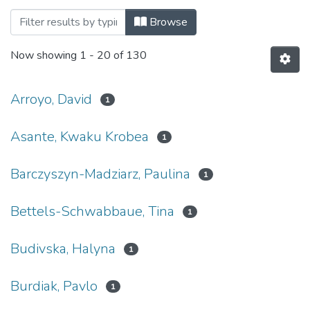
Browsing Могилянська школа журналіс
Browse
Now showing
1 - 20 of 130
Arroyo, David
1
Asante, Kwaku Krobea
1
Barczyszyn-Madziarz, Paulina
1
Bettels-Schwabbaue, Tina
1
Budivska, Halyna
1
Burdiak, Pavlo
1