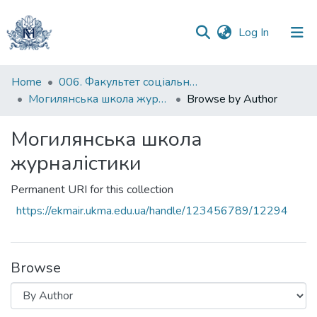
(current)
Log In
Communities
Home
006. Факультет соціальних наук і соціальних технологій
&
Могилянська школа журналістики
Browse by Author
Collections
Могилянська школа
All of DSpace
журналістики
Permanent URI for this collection
https://ekmair.ukma.edu.ua/handle/123456789/12294
Browse