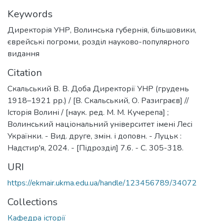
Keywords
Директорія УНР
,
Волинська губернія
,
більшовики
,
єврейські погроми
,
розділ науково-популярного
видання
Citation
Скальський В. В. Доба Директорії УНР (грудень
1918–1921 рр.) / [В. Скальський, О. Разиграєв] //
Історія Волині / [наук. ред. М. М. Кучерепа] ;
Волинський національний університет імені Лесі
Українки. - Вид. друге, змін. і доповн. - Луцьк :
Надстир'я, 2024. - [Підрозділ] 7.6. - С. 305-318.
URI
https://ekmair.ukma.edu.ua/handle/123456789/34072
Collections
Кафедра історії