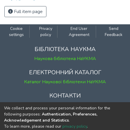
Full item page
Cookie
Privacy
End User
Send
settings
policy
Agreement
Feedback
БІБЛІОТЕКА НАУКМА
Наукова бібліотека НаУКМА
ЕЛЕКТРОННИЙ КАТАЛОГ
Каталог Наукової бібліотеки НаУКМА
КОНТАКТИ
м. Київ, вул. Григорія Сковороди, 2
We collect and process your personal information for the
к. 1, к. 120
following purposes:
Authentication, Preferences,
Acknowledgement and Statistics
.
тел.
(044) 463-69-31
To learn more, please read our
privacy policy
.
ekmair@ukma.edu.ua