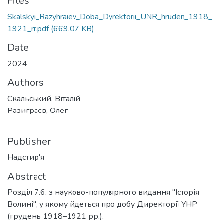
Files
Skalskyi_Razyhraiev_Doba_Dyrektorii_UNR_hruden_1918_
1921_rr.pdf
(669.07 KB)
Date
2024
Authors
Скальський, Віталій
Разиграєв, Олег
Publisher
Надстир'я
Abstract
Розділ 7.6. з науково-популярного видання "Історія
Волині", у якому йдеться про добу Директорії УНР
(грудень 1918–1921 рр.).