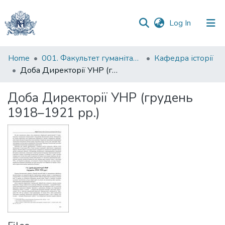
(current)
Log In
Communities
Home
001. Факультет гуманітарних наук
Кафедра історії
&
Доба Директорії УНР (грудень 1918–1921 рр.)
Collections
Доба Директорії УНР (грудень
All of DSpace
1918–1921 рр.)
Statistics