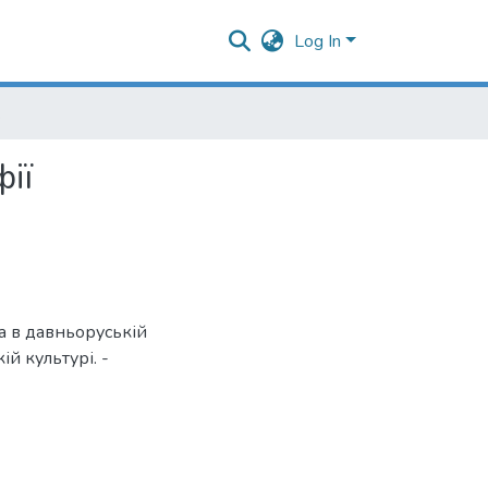
Log In
рафії
ії
а в давньоруській
ій культурі. -