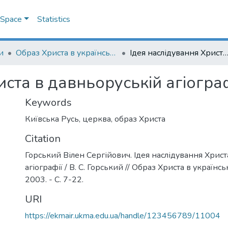
DSpace
Statistics
и
Образ Христа в українській культурі
Ідея наслідування Христа в давньоруській агіог
иста в давньоруській агіограф
Keywords
Київська Русь
,
церква
,
образ Христа
Citation
Горський Вілен Сергійович. Ідея наслідування Христ
агіографії / В. С. Горський // Образ Христа в українськ
2003. - С. 7-22.
URI
https://ekmair.ukma.edu.ua/handle/123456789/11004