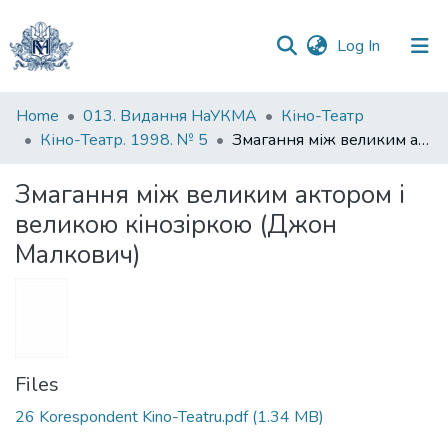
(current)
Log In
Communities
Home
013. Видання НаУКМА
Кіно-Театр
&
Кіно-Театр. 1998. № 5
Змагання між великим актором і великою кінозіркою (Джон Малкович)
Collections
Змагання між великим актором і
All of DSpace
великою кінозіркою (Джон
Малкович)
Statistics
Files
26 Korespondent Kino-Teatru.pdf
(1.34 MB)