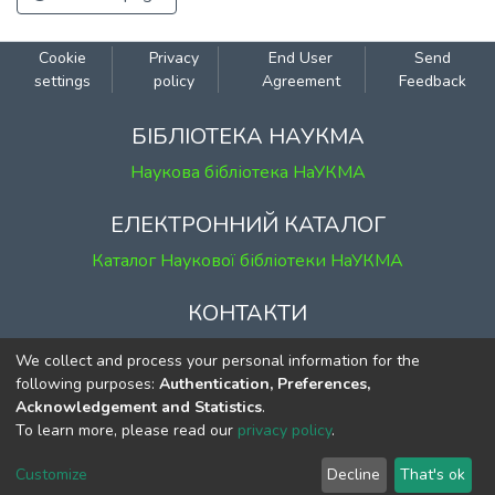
Cookie
Privacy
End User
Send
settings
policy
Agreement
Feedback
БІБЛІОТЕКА НАУКМА
Наукова бібліотека НаУКМА
ЕЛЕКТРОННИЙ КАТАЛОГ
Каталог Наукової бібліотеки НаУКМА
КОНТАКТИ
м. Київ, вул. Григорія Сковороди, 2
We collect and process your personal information for the
к. 1, к. 120
following purposes:
Authentication, Preferences,
Acknowledgement and Statistics
.
тел.
(044) 463-69-31
To learn more, please read our
privacy policy
.
ekmair@ukma.edu.ua
Customize
Decline
That's ok