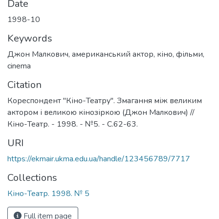
Date
1998-10
Keywords
Джон Малкович
,
американський актор
,
кіно
,
фільми
,
cinema
Citation
Кореспондент "Кіно-Театру". Змагання між великим
актором і великою кінозіркою (Джон Малкович) //
Кіно-Театр. - 1998. - №5. - С.62-63.
URI
https://ekmair.ukma.edu.ua/handle/123456789/7717
Collections
Кіно-Театр. 1998. № 5
Full item page