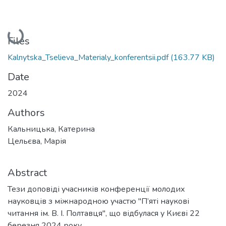
Loading...
Files
Kalnytska_Tselieva_Materialy_konferentsii.pdf
(163.77 KB)
Date
2024
Authors
Кальницька, Катерина
Цельєва, Марія
Abstract
Тези доповіді учасників конференції молодих
науковців з міжнародною участю "П’яті наукові
читання ім. В. І. Полтавця", що відбулася у Києві 22
березня 2024 року.