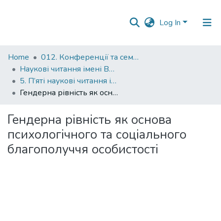
Log In
Communities
Home
012. Конференції та семінари НаУКМА
&
Наукові читання імені Володимира Івановича Полтавця
Collections
5. П’яті наукові читання імені професора Володимира Івановича Полтавця
Гендерна рівність як основа психологічного та соціального благополуччя особистості
All of DSpace
Гендерна рівність як основа
Statistics
психологічного та соціального
благополуччя особистості