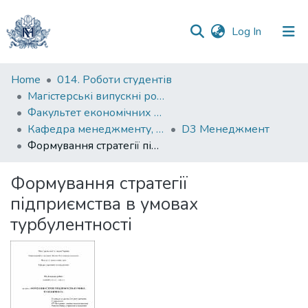
(current)
Log In
Communities
Home
014. Роботи студентів
&
Магістерські випускні роботи
Collections
Факультет економічних наук
Кафедра менеджменту, маркетингу та підприємництва
D3 Менеджмент
All of DSpace
Формування стратегії підприємства в умовах турбулентності
Statistics
Формування стратегії
підприємства в умовах
турбулентності