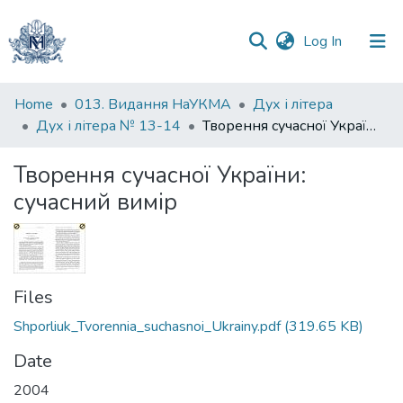
(current)
Log In
Communities
Home
013. Видання НаУКМА
Дух і літера
&
Дух і літера № 13-14
Творення сучасної України: сучасний вимір
Collections
Творення сучасної України:
All of DSpace
сучасний вимір
Statistics
Files
Shporliuk_Tvorennia_suchasnoi_Ukrainy.pdf
(319.65 KB)
Date
2004