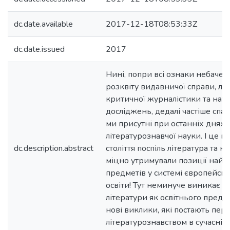
dc.date.available
2017-12-18T08:53:33Z
dc.date.issued
2017
Нині, попри всі ознаки небачен
розквіту видавничої справи, лі
критичної журналістики та нау
досліджень, дедалі частіше спад
ми присутні при останніх днях 
літературознавчої науки. І це піс
dc.description.abstract
століття поспіль література та н
міцно утримували позиції най
предметів у системі європейськ
освіти! Тут неминуче виникає 
літератури як освітнього предме
нові виклики, які постають пер
літературознавством в сучасній 