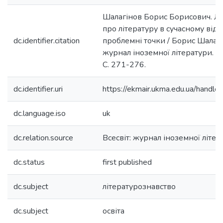
Шалагінов Борис Борисович. Літ
про літературу в сучасному відк
dc.identifier.citation
проблемні точки / Борис Шалагіно
журнал іноземної літератури. - 
С. 271-276.
dc.identifier.uri
https://ekmair.ukma.edu.ua/han
dc.language.iso
uk
dc.relation.source
Всесвіт: журнал іноземної літер
dc.status
first published
dc.subject
літературознавство
dc.subject
освіта