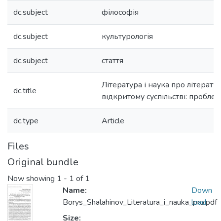
dc.subject
філософія
dc.subject
культурологія
dc.subject
стаття
Література і наука про літерату
dc.title
відкритому суспільстві: проблем
dc.type
Article
Files
Original bundle
Now showing
1 - 1 of 1
Name:
Down
Borys_Shalahinov_Literatura_i_nauka_pro.pdf
load
Size: