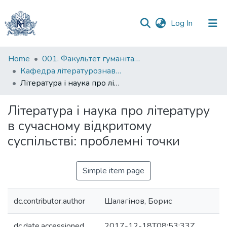
(current)
Log In
Communities
Home
001. Факультет гуманітарних наук
&
Кафедра літературознавства імені Володимира Моренця
Collections
Література і наука про літературу в сучасному відкритому суспільстві: проблемні точки
All of DSpace
Література і наука про літературу
в сучасному відкритому
Statistics
суспільстві: проблемні точки
Simple item page
dc.contributor.author
Шалагінов, Борис
dc.date.accessioned
2017-12-18T08:53:33Z