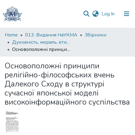
(current)
Log In
Communities
Home
013. Видання НаУКМА
Збірники
&
Духовність, мораль, етика, традиційних суспільств Далекого Сходу
Collections
Основоположні принципи релігійно-філософських вчень Далекого Сходу в структурі сучасної японської моделі високоінформаційного суспільства
All of DSpace
Основоположні принципи
релігійно-філософських вчень
Statistics
Далекого Сходу в структурі
сучасної японської моделі
високоінформаційного суспільства