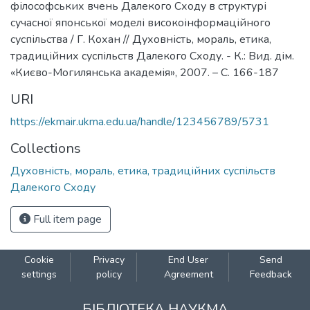
філософських вчень Далекого Сходу в структурі
сучасної японської моделі високоінформаційного
суспільства / Г. Кохан // Духовність, мораль, етика,
традиційних суспільств Далекого Сходу. - К.: Вид. дім.
«Києво-Могилянська академія», 2007. – С. 166-187
URI
https://ekmair.ukma.edu.ua/handle/123456789/5731
Collections
Духовність, мораль, етика, традиційних суспільств
Далекого Сходу
Full item page
Cookie
Privacy
End User
Send
settings
policy
Agreement
Feedback
БІБЛІОТЕКА НАУКМА