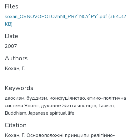
Files
koxan_OSNOVOPOLOZhNI_PRY`NCY`PY`.pdf
(364.32
KB)
Date
2007
Authors
Кохан, Г.
Keywords
даосизм
,
буддизм
,
конфуціянство
,
етико-політична
система Японії
,
духовне життя японців
,
Taoism
,
Buddhism
,
Japanese spiritual life
Citation
Кохан, Г. Основоположні принципи релігійно-