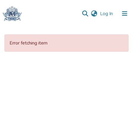
(current)
Log In
Communities
&
Error fetching item
Collections
All of DSpace