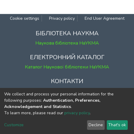
Cookie settings
Privacy policy
End User Agreement
БІБЛІОТЕКА НАУКМА
Наукова бібліотека НаУКМА
ЕЛЕКТРОННИЙ КАТАЛОГ
Каталог Наукової бібліотеки НаУКМА
КОНТАКТИ
м. Київ, вул. Григорія Сковороди, 2
We collect and process your personal information for the
к. 1, к. 120
following purposes:
Authentication, Preferences,
Acknowledgement and Statistics
.
тел.
(044) 463-69-31
To learn more, please read our
privacy policy
.
ekmair@ukma.edu.ua
Customize
Decline
That's ok