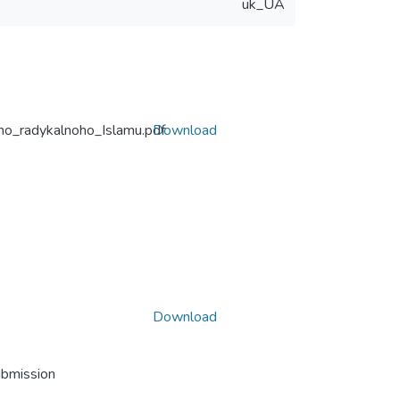
uk_UA
ho_radykalnoho_Islamu.pdf
Download
Download
ubmission