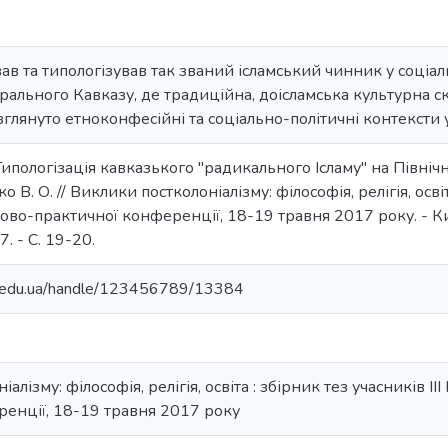
ав та типологізував так званий ісламський чинник у соціа
рального Кавказу, де традиційна, доісламська культурна с
зглянуто етноконфесійні та соціально-політичні контексти у
Типологізація кавказького "радикального Ісламу" на Півні
 В. О. // Виклики постколоніалізму: філософія, релігія, освіта
во-практичної конференції, 18-19 травня 2017 року. - Киї
. - С. 19-20.
ma.edu.ua/handle/123456789/13384
алізму: філософія, релігія, освіта : збірник тез учасників І
ренції, 18-19 травня 2017 року