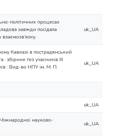
льно-політичних процесах
кладова завжди посідала
uk_UA
 взаємозв’язку.
чному Кавказі в пострадянський
 : збірник тез учасників ІІІ
uk_UA
в : Вид-во НПУ ім. М. П.
uk_UA
ІІ Міжнародної науково-
uk_UA