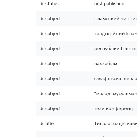
dc.status
first published
dc.subject
ісламський чинни
dc.subject
традиційний Ісла
dc.subject
республіки Північ
dc.subject
ваххабізм
dc.subject
салафітьска ідеоло
dc.subject
"молоді мусульма
dc.subject
тези конференції
dc.title
Типологізація кав