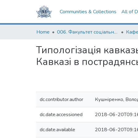
Communities & Collections
All of 
Home
006. Факультет соціальних наук і соціальних технологій
Кафе
Типологізація кавказ
Кавказі в пострадянс
dc.contributor.author
Кушніренко, Вол
dc.date.accessioned
2018-06-20T09:1
dc.date.available
2018-06-20T09:1