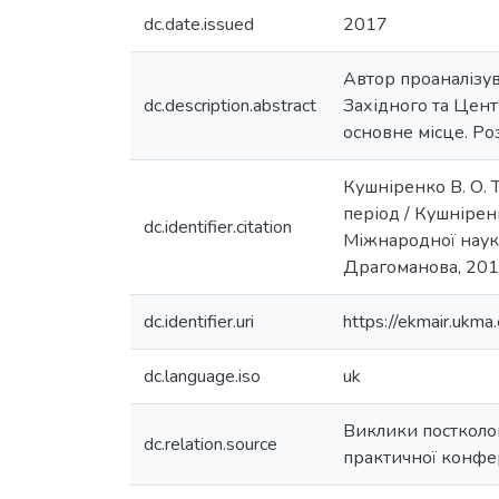
dc.date.issued
2017
Автор проаналізув
dc.description.abstract
Західного та Цент
основне місце. Ро
Кушніренко В. О. 
період / Кушніренко
dc.identifier.citation
Міжнародної науко
Драгоманова, 2017
dc.identifier.uri
https://ekmair.uk
dc.language.iso
uk
Виклики постколоні
dc.relation.source
практичної конфе