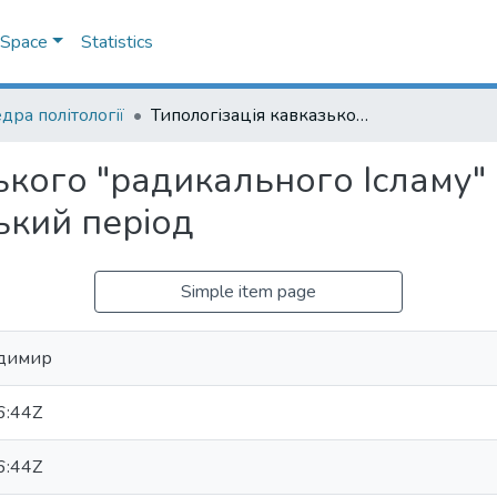
DSpace
Statistics
дра політології
Типологізація кавказького "радикального Ісламу" на Північному Кавказі в пострадянський період
ького "радикального Ісламу"
ький період
Simple item page
одимир
6:44Z
6:44Z