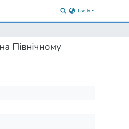
Log In
 на Північному