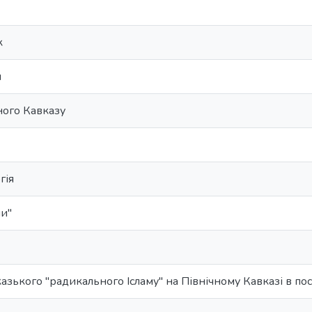
к
м
ного Кавказу
гія
ни"
казького "радикального Ісламу" на Північному Кавказі в п