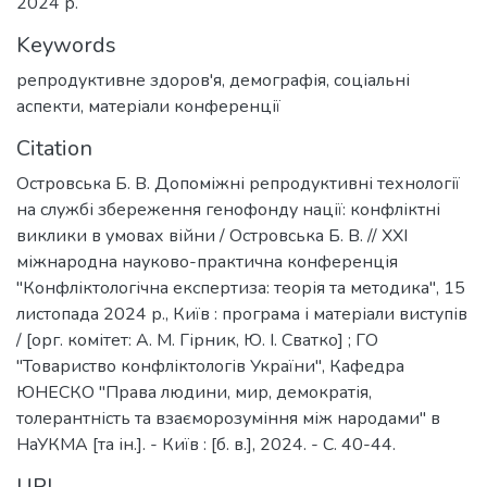
2024 р.
Keywords
репродуктивне здоров'я
,
демографія
,
соціальні
аспекти
,
матеріали конференції
Citation
Островська Б. В. Допоміжні репродуктивні технології
на службі збереження генофонду нації: конфліктні
виклики в умовах війни / Островська Б. В. // ХХІ
міжнародна науково-практична конференція
"Конфліктологічна експертиза: теорія та методика", 15
листопада 2024 р., Київ : програма і матеріали виступів
/ [орг. комітет: А. М. Гірник, Ю. І. Сватко] ; ГО
"Товариство конфліктологів України", Кафедра
ЮНЕСКО "Права людини, мир, демократія,
толерантність та взаєморозуміння між народами" в
НаУКМА [та ін.]. - Київ : [б. в.], 2024. - C. 40-44.
URI