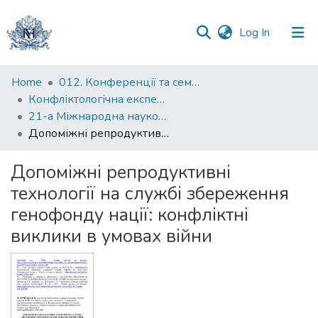
(current)
Log In
Communities
Home
012. Конференції та семінари НаУКМА
&
Конфліктологічна експертиза: теорія та методика
Collections
21-а Міжнародна науково-практична конференція "Конфліктологічна експертиза: теорія та методика"
Допоміжні репродуктивні технології на службі збереження генофонду нації: конфліктні виклики в умовах війни
All of DSpace
Допоміжні репродуктивні
Statistics
технології на службі збереження
генофонду нації: конфліктні
виклики в умовах війни