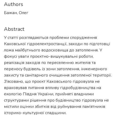
Authors
Бажан, Олег
Abstract
У статті розглядаються проблеми спорудження
Каховської гідроелектростанції, заходи по підготовці
ложа майбутнього водосховища до затоплення. У
фокусі уваги проєктно-вишукувальні роботи,
реалізація заходів по переселенню жителів та
переносу будівель із зони затоплення, інженерного
захисту та санітарного очищення затопленої території.
З’ясовано, що проєкт Каховського гідровузла не
враховував питання впливу гідробудівництва на
екологію Півдня України, прийняті владними
структурами рішення про будівництво гідровузла не
містили оцінки збитків від руйнування пам’ятників
історико-культурної спадщини.