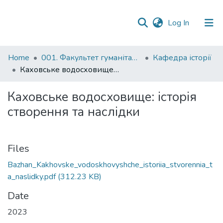
(current)
Log In
Communities
Home
001. Факультет гуманітарних наук
Кафедра історії
&
Каховське водосховище: історія створення та наслідки
Collections
Каховське водосховище: історія
All of DSpace
створення та наслідки
Statistics
Files
Bazhan_Kakhovske_vodoskhovyshche_istoriia_stvorennia_t
a_naslidky.pdf
(312.23 KB)
Date
2023