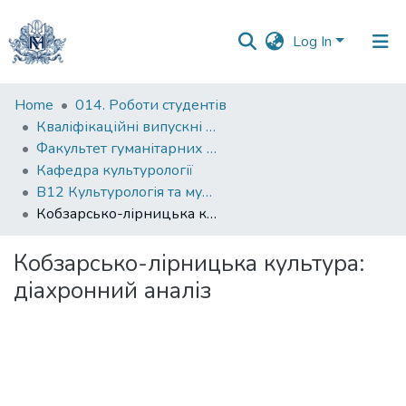
Log In
Communities
Home
014. Роботи студентів
&
Кваліфікаційні випускні роботи здобувачів вищої освіти бакалаврських програм
Collections
Факультет гуманітарних наук
Кафедра культурології
All of DSpace
B12 Культурологія та музеєзнавство
Кобзарсько-лірницька культура: діахронний аналіз
Statistics
Кобзарсько-лірницька культура:
діахронний аналіз