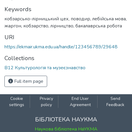
Keywords
кобзарсько-лірницький цех
,
поводир
,
лебійська мова
,
жаргон
,
кобзарство
,
лірництво
,
бакалаврська робота
URI
https://ekmair.ukma.edu.ua/handle/123456789/29648
Collections
B12 Культурологія та музеєзнавство
Full item page
Cookie
Privacy
End User
Send
settings
policy
Agreement
Feedback
БІБЛІОТЕКА НАУКМА
Наукова бібліотека НаУКМА