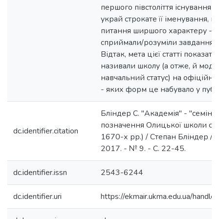
першого півстоліття існування 
украй строкате її іменування, 
питання ширшого характеру - я
сприймали/розуміли завдання ол
Відтак, мета цієї статті показати
називали школу (а отже, й моде
навчальний статус) на офіційном
- яких форм це набувало у публ
Бліндер С. "Академія" - "семінарі
позначення Олицької школи су
dc.identifier.citation
1670-х рр.) / Степан Бліндер // П
2017. - № 9. - С. 22-45.
dc.identifier.issn
2543-6244
dc.identifier.uri
https://ekmair.ukma.edu.ua/han