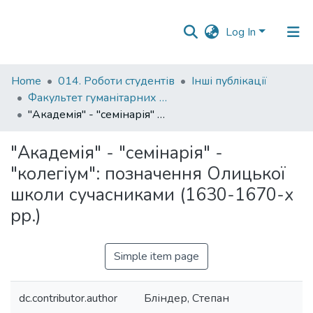
Log In
Communities
Home
014. Роботи студентів
Інші публікації
&
Факультет гуманітарних наук
Collections
"Академія" - "семінарія" - "колегіум": позначення Олицької школи сучасниками (1630-1670-х рр.)
All of DSpace
"Академія" - "семінарія" -
"колегіум": позначення Олицької
Statistics
школи сучасниками (1630-1670-х
рр.)
Simple item page
dc.contributor.author
Бліндер, Степан