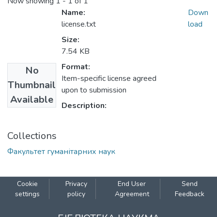
Now showing
1 - 1 of 1
Name:
Down
license.txt
load
Size:
7.54 KB
Format:
No
Item-specific license agreed
Thumbnail
upon to submission
Available
Description:
Collections
Факультет гуманітарних наук
Cookie
Privacy
End User
Send
settings
policy
Agreement
Feedback