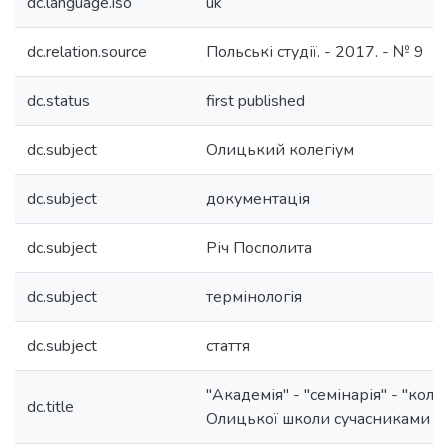
dc.language.iso
uk
dc.relation.source
Польські студії. - 2017. - № 9
dc.status
first published
dc.subject
Олицький колегіум
dc.subject
документація
dc.subject
Річ Посполита
dc.subject
термінологія
dc.subject
стаття
"Академія" - "семінарія" - "коле
dc.title
Олицької школи сучасниками (