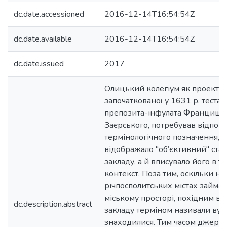
dc.date.accessioned
2016-12-14T16:54:54Z
dc.date.available
2016-12-14T16:54:54Z
dc.date.issued
2017
Олицький колегіум як проект осв
започаткованої у 1631 р. тест
препозита-інфулата Францишек
Заєрського, потребував відпов
термінологічного позначення, я
відображало "об’єктивний" стат
закладу, а й вписувало його в т
контекст. Поза тим, оскільки н
річпосполитських містах займал
міському просторі, похідним ві
dc.description.abstract
закладу терміном називали вули
знаходилися. Тим часом джере