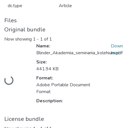
dc.type
Article
Files
Original bundle
Now showing
1 - 1 of 1
Name:
Down
Blinder_Akademiia_seminariia_kolehium.pdf
load
Size:
441.94 KB
Format:
Loading...
Adobe Portable Document
Format
Description:
License bundle