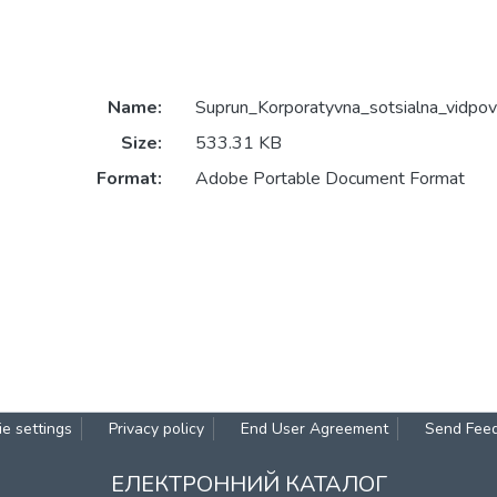
Name:
Suprun_Korporatyvna_sotsialna_vidpovi
Size:
533.31 KB
Format:
Adobe Portable Document Format
e settings
Privacy policy
End User Agreement
Send Fee
ЕЛЕКТРОННИЙ КАТАЛОГ