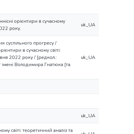
ннісні орієнтири в сучасному
uk_UA
2022 року.
ик суспільного прогресу /
ієнтири в сучасному світі:
вня 2022 року / [редкол.:
uk_UA
т імені Володимира Гнатюка [та
uk_UA
му світі: теоретичний аналіз та