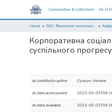
Communities & Collections
All of 
Home
002. Факультет економічних наук
Корпоративна соціаль
суспільного прогресу
dc.contributor.author
Супрун, Наталія
dc.date.accessioned
2023-05-03T09:1
dc.date.available
2023-05-03T09:1