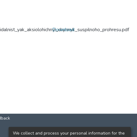
dalnist_yak_aksiolohichnyi_chynnyk_suspilnoho_prohresu.pdf
Download
dback
КОНТАКТИ
We collect and process your personal information for the