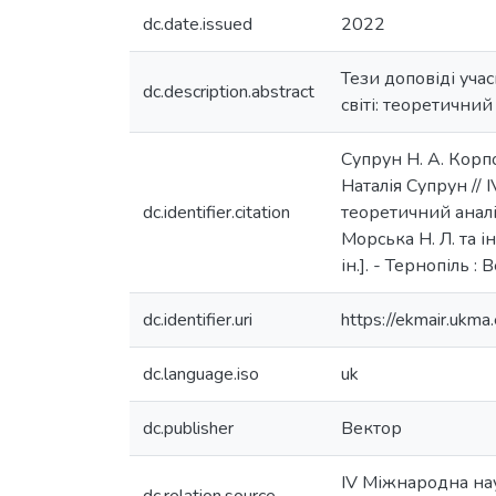
dc.date.issued
2022
Тези доповіді уча
dc.description.abstract
світі: теоретичний
Супрун Н. А. Корп
Наталія Супрун //
dc.identifier.citation
теоретичний аналіз
Морська Н. Л. та 
ін.]. - Тернопіль :
dc.identifier.uri
https://ekmair.uk
dc.language.iso
uk
dc.publisher
Вектор
ІV Міжнародна нау