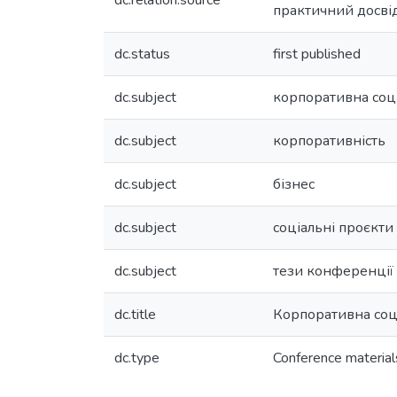
dc.relation.source
практичний досвід
dc.status
first published
dc.subject
корпоративна соці
dc.subject
корпоративність
dc.subject
бізнес
dc.subject
соціальні проєкти
dc.subject
тези конференції
dc.title
Корпоративна соці
dc.type
Conference material