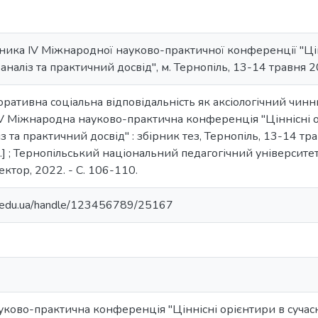
сника ІV Міжнародної науково-практичної конференції "Ці
 аналіз та практичний досвід", м. Тернопіль, 13-14 травня 
оративна соціальна відповідальність як аксіологічний чинн
 ІV Міжнародна науково-практична конференція "Ціннісні ор
 та практичний досвід" : збірник тез, Тернопіль, 13-14 тра
ін.] ; Тернопільський національний педагогічний університе
 Вектор, 2022. - С. 106-110.
ma.edu.ua/handle/123456789/25167
ково-практична конференція "Ціннісні орієнтири в сучасно