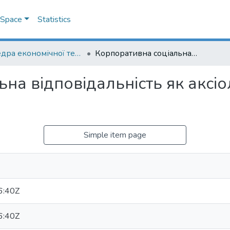
DSpace
Statistics
Кафедра економічної теорії
Корпоративна соціальна відповідальність як аксіологічний чинник суспільного прогресу
на відповідальність як аксі
Simple item page
6:40Z
6:40Z