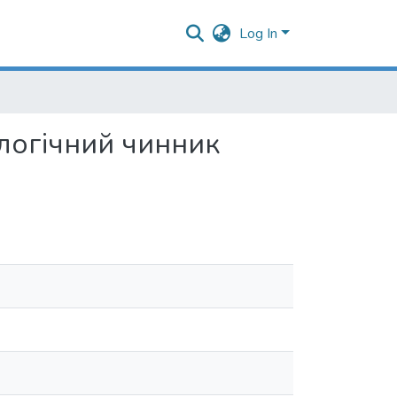
Log In
ологічний чинник