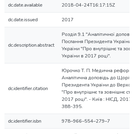
dc.date.available
2018-04-24T16:17:15Z
dc.date.issued
2017
Розділ 9.1 "Аналітичної допові
Послання Президента України 
dc.description.abstract
України "Про внутрішнє та зов
України в 2017 році".
Юрочко Т. П. Медична реформа /
Аналітична доповідь до Щоріч
Президента України до Верхов
dc.identifier.citation
"Про внутрішнє та зовнішнє ст
2017 році". - Київ : НІСД, 2017. -
388-395.
dc.identifier.isbn
978–966–554–279–7