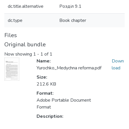
dc.title.alternative
Розділ 9.1
dc.type
Book chapter
Files
Original bundle
Now showing
1 - 1 of 1
Name:
Down
Yurochko_Medychna reforma.pdf
load
Size:
212.6 KB
Format:
Adobe Portable Document
Format
Description: