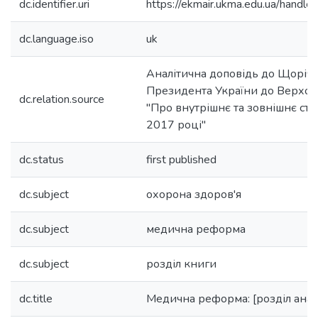
dc.identifier.uri
https://ekmair.ukma.edu.ua/han
dc.language.iso
uk
Аналітична доповідь до Щоріч
Президента України до Верхов
dc.relation.source
"Про внутрішнє та зовнішнє ст
2017 році"
dc.status
first published
dc.subject
охорона здоров'я
dc.subject
медична реформа
dc.subject
розділ книги
dc.title
Медична реформа: [розділ аналі