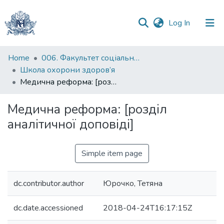
(current)
Log In
Communities
Home
006. Факультет соціальних наук і соціальних технологій
&
Школа охорони здоров’я
Collections
Медична реформа: [розділ аналітичної доповіді]
All of DSpace
Медична реформа: [розділ
аналітичної доповіді]
Statistics
Simple item page
dc.contributor.author
Юрочко, Тетяна
dc.date.accessioned
2018-04-24T16:17:15Z