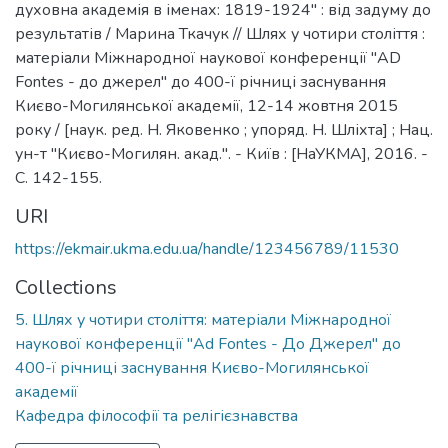
духовна академія в іменах: 1819-1924" : від задуму до
результатів / Марина Ткачук // Шлях у чотири століття :
матеріали Міжнародної наукової конференції "AD
Fontes - до джерел" до 400-ї річниці заснування
Києво-Могилянської академії, 12-14 жовтня 2015
року / [наук. ред. Н. Яковенко ; упоряд. Н. Шліхта] ; Нац.
ун-т "Києво-Могилян. акад.". - Київ : [НаУКМА], 2016. -
С. 142-155.
URI
https://ekmair.ukma.edu.ua/handle/123456789/11530
Collections
5. Шлях у чотири століття: матеріали Міжнародної
наукової конференції "Ad Fontes - До Джерел" до
400-ї річниці заснування Києво-Могилянської
академії
Кафедра філософії та релігієзнавства