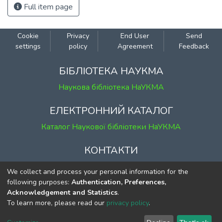
Full item page
Cookie
Privacy
End User
Send
settings
policy
Agreement
Feedback
БІБЛІОТЕКА НАУКМА
Наукова бібліотека НаУКМА
ЕЛЕКТРОННИЙ КАТАЛОГ
Каталог Наукової бібліотеки НаУКМА
КОНТАКТИ
м. Київ, вул. Григорія Сковороди, 2
We collect and process your personal information for the
к. 1, к. 120
following purposes:
Authentication, Preferences,
Acknowledgement and Statistics
.
тел.
(044) 463-69-31
To learn more, please read our
privacy policy
.
ekmair@ukma.edu.ua