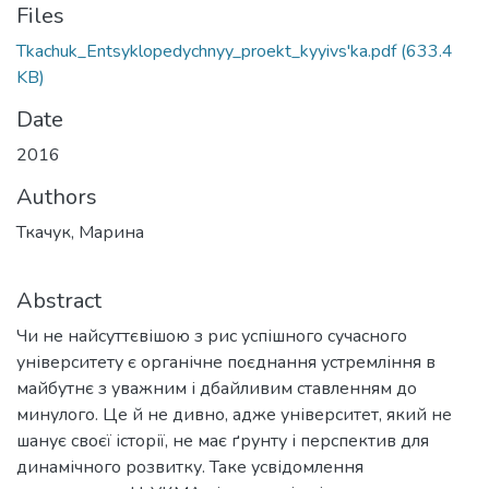
Files
Tkachuk_Entsyklopedychnyy_proekt_kyyivs'ka.pdf
(633.4
KB)
Date
2016
Authors
Ткачук, Марина
Abstract
Чи не найсуттєвішою з рис успішного сучасного
університету є органічне поєднання устремління в
майбутнє з уважним і дбайливим ставленням до
минулого. Це й не дивно, адже університет, який не
шанує своєї історії, не має ґрунту і перспектив для
динамічного розвитку. Таке усвідомлення