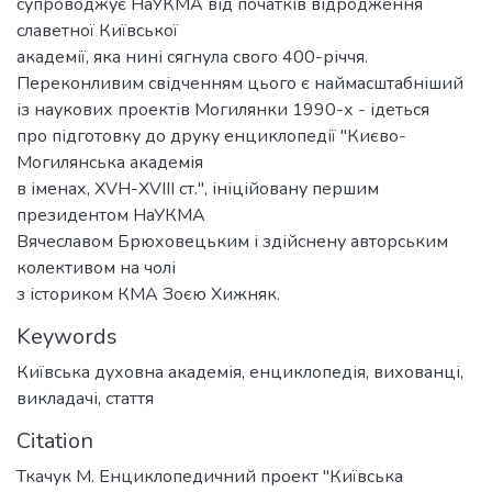
супроводжує НаУКМА від початків відродження
славетної Київської
академії, яка нині сягнула свого 400-річчя.
Переконливим свідченням цього є наймасштабніший
із наукових проектів Могилянки 1990-х - ідеться
про підготовку до друку енциклопедії "Києво-
Могилянська академія
в іменах, XVH-XVIII ст.", ініційовану першим
президентом НаУКМА
Вячеславом Брюховецьким і здійснену авторським
колективом на чолі
з істориком КМА Зоєю Хижняк.
Keywords
Київська духовна академія
,
енциклопедія
,
вихованці
,
викладачі
,
стаття
Citation
Ткачук М. Енциклопедичний проект "Київська