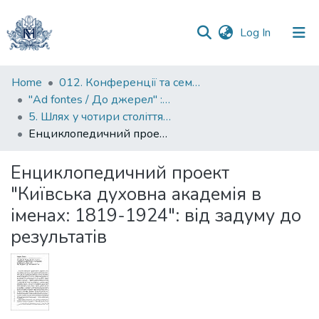
(current)
Log In
Communities
Home
012. Конференції та семінари НаУКМА
&
"Ad fontes / До джерел" : матеріали конференцій до ювілейних дат Києво-Могилянської академії
Collections
5. Шлях у чотири століття: матеріали Міжнародної наукової конференції "Ad Fontes - До Джерел" до 400-ї річниці заснування Києво-Могилянської академії
Енциклопедичний проект "Київська духовна академія в іменах: 1819-1924": від задуму до результатів
All of DSpace
Енциклопедичний проект
Statistics
"Київська духовна академія в
іменах: 1819-1924": від задуму до
результатів