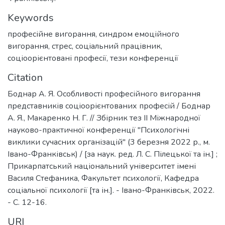
Keywords
професійне вигорання
,
синдром емоційного
вигорання
,
стрес
,
соціальний працівник
,
соціоорієнтовані професії
,
тези конференції
Citation
Боднар А. Я. Особливості професійного вигорання
представників соціоорієнтованих професій / Боднар
А. Я., Макаренко Н. Г. // Збірник тез ІІ Міжнародної
науково-практичної конференції "Психологічні
виклики сучасних організацій" (3 березня 2022 р., м.
Івано-Франківськ) / [за наук. ред. Л. С. Пілецької та ін.] ;
Прикарпатський національний університет імені
Василя Стефаника, Факультет психології, Кафедра
соціальної психології [та ін.]. - Івано-Франківськ, 2022.
- С. 12-16.
URI