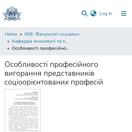
(current)
Log In
Communities
Home
006. Факультет соціальних наук і соціальних технологій
&
Кафедра психології та педагогіки
Collections
Особливості професійного вигорання представників соціоорієнтованих професій
All of DSpace
Особливості професійного
вигорання представників
Statistics
соціоорієнтованих професій