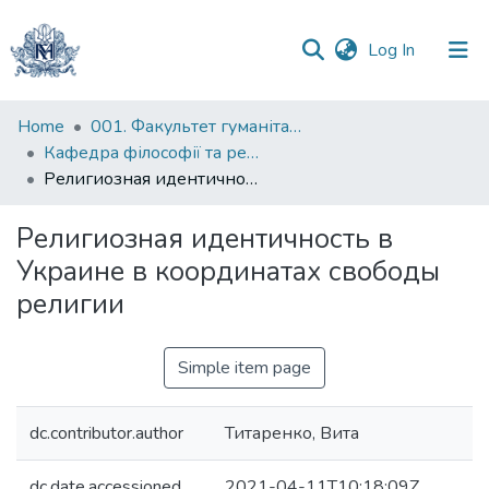
(current)
Log In
Communities
Home
001. Факультет гуманітарних наук
&
Кафедра філософії та релігієзнавства
Collections
Религиозная идентичность в Украине в координатах свободы религии
All of DSpace
Религиозная идентичность в
Украине в координатах свободы
Statistics
религии
Simple item page
dc.contributor.author
Титаренко, Вита
dc.date.accessioned
2021-04-11T10:18:09Z