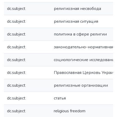
dc.subject
религиозная несвобода
dc.subject
религиозная ситуация
dc.subject
политика в сфере религии
dc.subject
законодательно-нормативная б
dc.subject
социологические исследования
dc.subject
Православная Церковь Украи
dc.subject
религиозные организации
dc.subject
статья
dc.subject
religious freedom