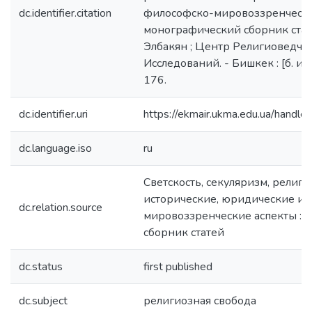
dc.identifier.citation
философско-мировоззренческие
монографический сборник статей
Элбакян ; Центр Религиоведче
Исследований. - Бишкек : [б. и.],
176.
dc.identifier.uri
https://ekmair.ukma.edu.ua/han
dc.language.iso
ru
Светскость, секуляризм, религи
исторические, юридические и 
dc.relation.source
мировоззренческие аспекты : 
сборник статей
dc.status
first published
dc.subject
религиозная свобода