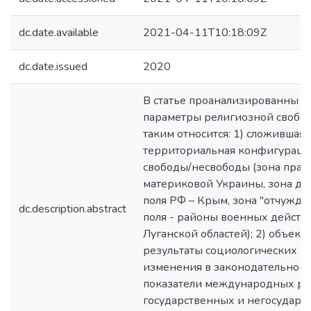
dc.date.available
2021-04-11T10:18:09Z
dc.date.issued
2020
В статье проанализированны 
параметры религиозной свобод
таким относится: 1) сложившаяс
территориальная конфигураци
свободы/несвободы (зона прав
материковой Украины, зона де
поля РФ – Крым, зона "отчужде
dc.description.abstract
поля - районы военных дейст
Луганской областей); 2) объект
результаты социологических и
изменения в законодательно-н
показатели международных ре
государственных и негосударс