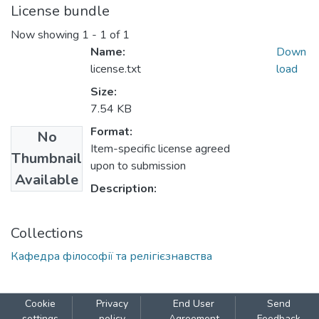
License bundle
Now showing
1 - 1 of 1
Name:
Down
license.txt
load
Size:
7.54 KB
Format:
No
Item-specific license agreed
Thumbnail
upon to submission
Available
Description:
Collections
Кафедра філософії та релігієзнавства
Cookie
Privacy
End User
Send
settings
policy
Agreement
Feedback