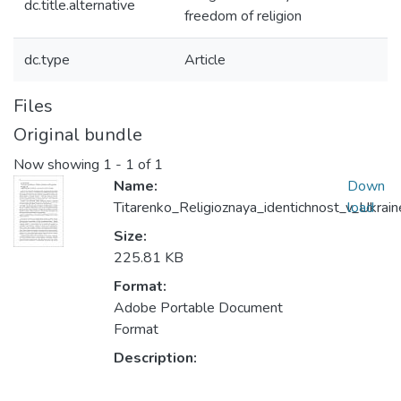
dc.title.alternative
freedom of religion
dc.type
Article
Files
Original bundle
Now showing
1 - 1 of 1
Name:
Down
Titarenko_Religioznaya_identichnost_v_Ukrain
load
Size:
225.81 KB
Format:
Adobe Portable Document
Format
Description: