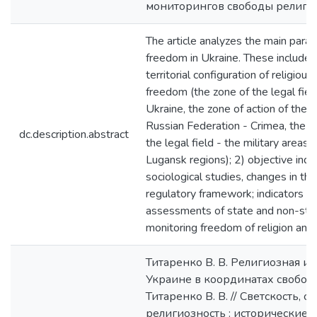
мониторингов свободы религи
The article analyzes the main param
freedom in Ukraine. These include:
territorial configuration of religiou
freedom (the zone of the legal fiel
Ukraine, the zone of action of the le
Russian Federation - Crimea, the zo
dc.description.abstract
the legal field - the military areas
Lugansk regions); 2) objective indic
sociological studies, changes in the
regulatory framework; indicators of 
assessments of state and non-sta
monitoring freedom of religion and 
Титаренко В. В. Религиозная и
Украине в координатах свобод
Титаренко В. В. // Светскость, с
религиозность : исторические,