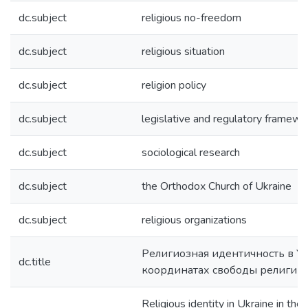
dc.subject
religious no-freedom
dc.subject
religious situation
dc.subject
religion policy
dc.subject
legislative and regulatory framewo
dc.subject
sociological research
dc.subject
the Orthodox Church of Ukraine
dc.subject
religious organizations
Религиозная идентичность в У
dc.title
координатах свободы религии
Religious identity in Ukraine in the