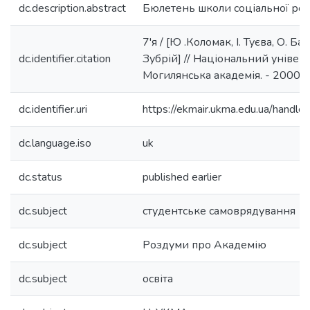
dc.description.abstract
Бюлетень школи соціальної роб
7'я / [Ю .Коломак, І. Туєва, О. Б
dc.identifier.citation
Зубрій] // Національний універ
Могилянська академія. - 2000. - 
dc.identifier.uri
https://ekmair.ukma.edu.ua/hand
dc.language.iso
uk
dc.status
published earlier
dc.subject
студентське самоврядування
dc.subject
Роздуми про Академію
dc.subject
освіта