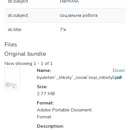
dc.subject
НаУКМА
dc.subject
соціальна робота
dc.title
7'я
Files
Original bundle
Now showing
1 - 1 of 1
Name:
Down
byuleten`_shkoly`_social`noyi_roboty`.pdf
load
Size:
2.77 MB
Format:
Adobe Portable Document
Format
Description: