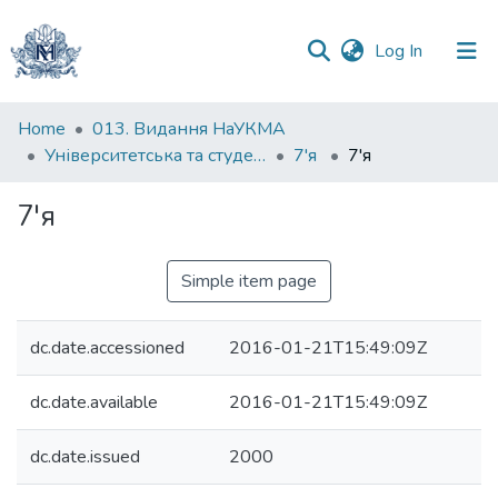
(current)
Log In
Communities
Home
013. Видання НаУКМА
&
Університетська та студентська періодика
7'я
7'я
Collections
7'я
All of DSpace
Simple item page
Statistics
dc.date.accessioned
2016-01-21T15:49:09Z
dc.date.available
2016-01-21T15:49:09Z
dc.date.issued
2000