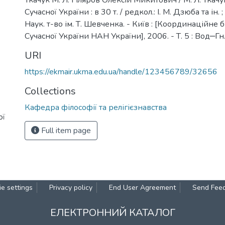
Ткачук М. Л. Гіляров Олексій Микитович / М. Л. Ткачу
Сучасної України : в 30 т. / редкол.: І. М. Дзюба та ін.
Наук. т-во ім. Т. Шевченка. - Київ : [Координаційне
Сучасної України НАН України], 2006. - Т. 5 : Вод‒Гн.
URI
https://ekmair.ukma.edu.ua/handle/123456789/32656
Collections
Кафедра філософії та релігієзнавства
ої
Full item page
e settings
Privacy policy
End User Agreement
Send Fee
ЕЛЕКТРОННИЙ КАТАЛОГ