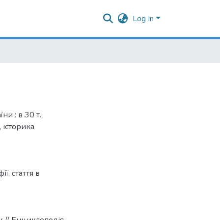
Log In
и : в 30 т.,
 історика
фії
,
стаття в