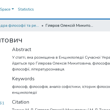
DSpace
Statistics
Кафедра філософії та релігієзнавства
Гіляров Олексій Микитович
итович
Abstract
У статті, яка розміщена в Енциклопедії Сучасної Україн
йдеться про Гілярова Олексія Микитовича, філософа,
філософії, літературознавця.
Keywords
філософ
,
філософія
,
аналіз софістики
,
історик філосо
енциклопедії
Citation
.61