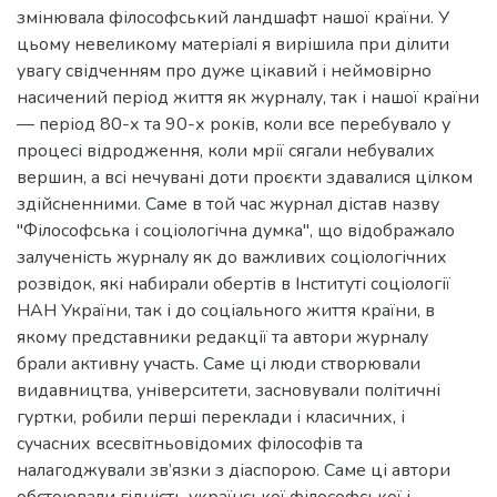
змінювала філософський ландшафт нашої країни. У
цьому невеликому матеріалі я вирішила при ділити
увагу свідченням про дуже цікавий і неймовірно
насичений період життя як журналу, так і нашої країни
— період 80-х та 90-х років, коли все перебувало у
процесі відродження, коли мрії сягали небувалих
вершин, а всі нечувані доти проєкти здавалися цілком
здійсненними. Саме в той час журнал дістав назву
"Філософська і соціологічна думка", що відображало
залученість журналу як до важливих соціологічних
розвідок, які набирали обертів в Інституті соціології
НАН України, так і до соціального життя країни, в
якому представники редакції та автори журналу
брали активну участь. Саме ці люди створювали
видавництва, університети, засновували політичні
гуртки, робили перші переклади і класичних, і
сучасних всесвітньовідомих філософів та
налагоджували зв’язки з діаспорою. Саме ці автори