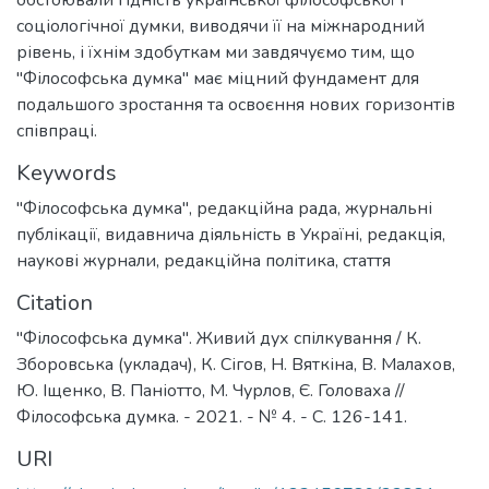
обстоювали гідність української філософської і
соціологічної думки, виводячи її на міжнародний
рівень, і їхнім здобуткам ми завдячуємо тим, що
"Філософська думка" має міцний фундамент для
подальшого зростання та освоєння нових горизонтів
співпраці.
Keywords
"Філософська думка"
,
редакційна рада
,
журнальні
публікації
,
видавнича діяльність в Україні
,
редакція
,
наукові журнали
,
редакційна політика
,
стаття
Citation
"Філософська думка". Живий дух спілкування / К.
Зборовська (укладач), К. Сігов, Н. Вяткіна, В. Малахов,
Ю. Іщенко, В. Паніотто, М. Чурлов, Є. Головаха //
Філософська думка. - 2021. - № 4. - С. 126-141.
URI