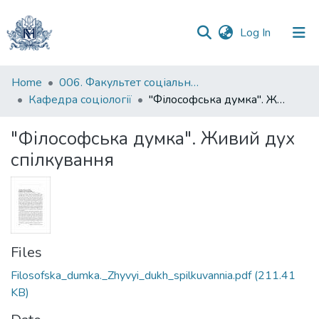
(current)
Log In
Communities
Home
006. Факультет соціальних наук і соціальних технологій
&
Кафедра соціології
"Філософська думка". Живий дух спілкування
Collections
"Філософська думка". Живий дух
All of DSpace
спілкування
Statistics
Files
Filosofska_dumka._Zhyvyi_dukh_spilkuvannia.pdf
(211.41
KB)