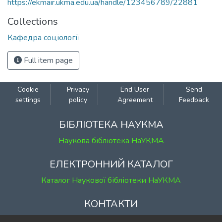
https://ekmair.ukma.edu.ua/handle/123456789/22881
Collections
Кафедра соціології
Full item page
Cookie
Privacy
End User
Send
settings
policy
Agreement
Feedback
БІБЛІОТЕКА НАУКМА
Наукова бібліотека НаУКМА
ЕЛЕКТРОННИЙ КАТАЛОГ
Каталог Наукової бібліотеки НаУКМА
КОНТАКТИ
м. Київ, вул. Григорія Сковороди, 2