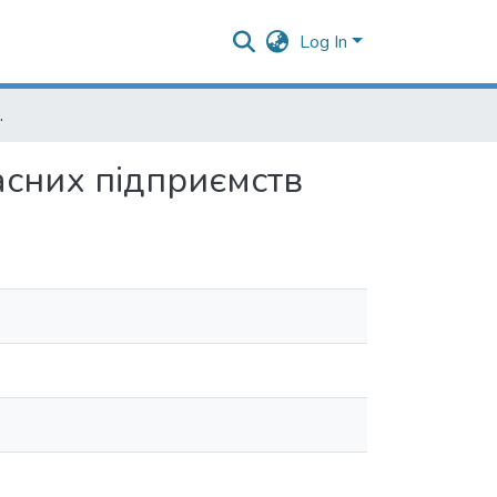
Log In
часних підприємств
асних підприємств