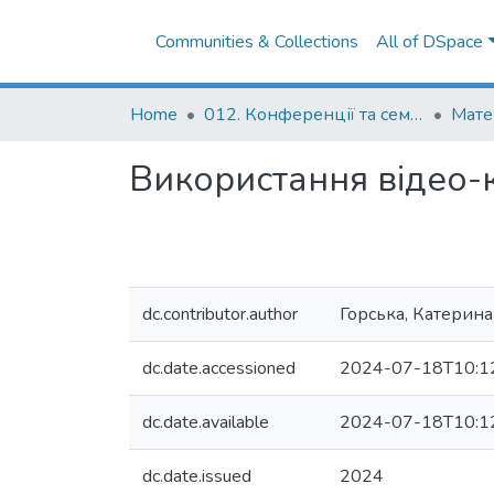
Communities & Collections
All of DSpace
Home
012. Конференції та семінари НаУКМА
Використання відео-
dc.contributor.author
Горська, Катерина
dc.date.accessioned
2024-07-18T10:1
dc.date.available
2024-07-18T10:1
dc.date.issued
2024