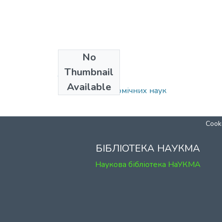
No
Collections
Thumbnail
Том 2
Available
Факультет економічних наук
Cooki
БІБЛІОТЕКА НАУКМА
Наукова бібліотека НаУКМА