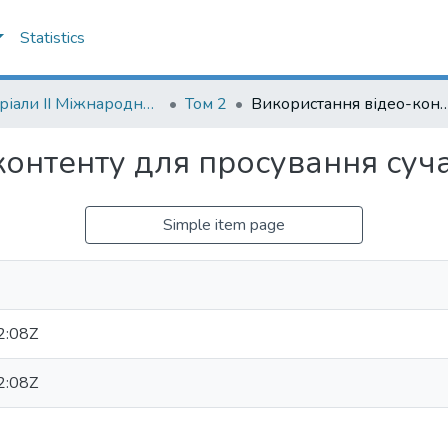
Statistics
Матеріали II Міжнародної науково-практичної конференції "Менеджмент та маркетинг як фактори розвитку бізнесу", 17-19 квітня 2024 р.
Том 2
Використання відео-контенту для просування су
контенту для просування суч
Simple item page
2:08Z
2:08Z