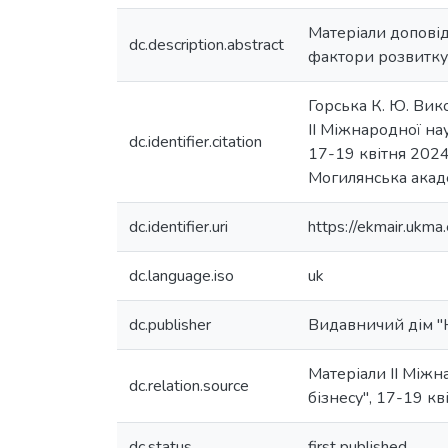
Матеріали доповід
dc.description.abstract
фактори розвитку 
Горська К. Ю. Вик
ІІ Міжнародної на
dc.identifier.citation
17-19 квітня 2024 
Могилянська академ
dc.identifier.uri
https://ekmair.uk
dc.language.iso
uk
dc.publisher
Видавничий дім "
Матеріали ІІ Між
dc.relation.source
бізнесу", 17-19 кв
dc.status
first published