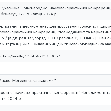
і учасника ІІ Міжнародної науково-практичної конференц
бізнесу", 17-19 квітня 2024 р.
ористання відео-контенту для просування сучасних підприєм
уково-практичної конференції "Менеджмент та маркетинг 
р. / [відп. ред. та упоряд. В. В. Храпкіна, К. В. Пічик] ; На
ія" [та ін.]Київ : Видавничий дім "Києво-Могилянська акаде
ma.edu.ua/handle/123456789/30657
Києво-Могилянська академія"
народної науково-практичної конференції "Менеджмент та
ітня 2024 р.