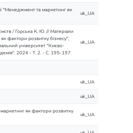
ії "Менеджмент та маркетинг як
uk_UA
ств / Горська К. Ю. // Матеріали
як фактори розвитку бізнесу",
uk_UA
ціональний університет "Києво-
мія", 2024 - Т. 2. - С. 195-197.
uk_UA
uk_UA
 маркетинг як фактори розвитку
uk_UA
uk_UA