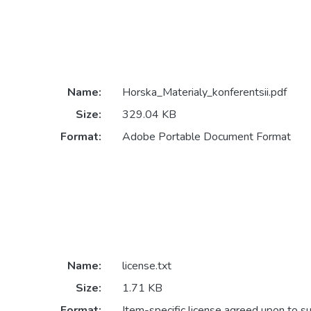
Name:
Horska_Materialy_konferentsii.pdf
Size:
329.04 KB
Format:
Adobe Portable Document Format
Name:
license.txt
Size:
1.71 KB
Format:
Item-specific license agreed upon to s