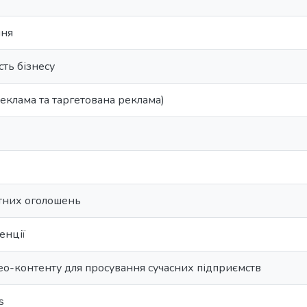
ння
сть бізнесу
еклама та таргетована реклама)
тних оголошень
енції
ео-контенту для просування сучасних підприємств
s