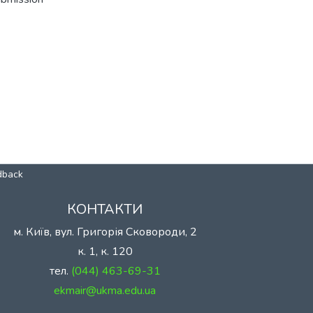
dback
КОНТАКТИ
м. Київ, вул. Григорія Сковороди, 2
к. 1, к. 120
тел.
(044) 463-69-31
ekmair@ukma.edu.ua