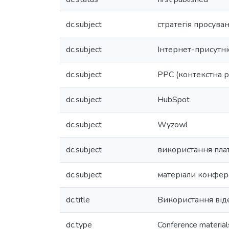
dc.subject
стратегія просува
dc.subject
Інтернет-присутні
dc.subject
PPC (контекстна р
dc.subject
HubSpot
dc.subject
Wyzowl
dc.subject
використання пла
dc.subject
матеріали конфер
dc.title
Використання від
dc.type
Conference material