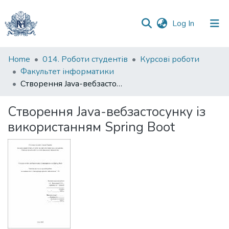
(current)
Log In
Communities
Home
014. Роботи студентів
Курсові роботи
&
Факультет інформатики
Collections
Створення Java-вебзастосунку із використанням Spring Boot
All of DSpace
Створення Java-вебзастосунку із
використанням Spring Boot
Statistics