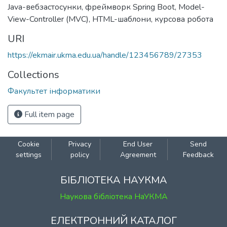
Java-вебзастосунки
,
фреймворк Spring Boot
,
Model-
View-Controller (MVC)
,
HTML-шаблони
,
курсова робота
URI
https://ekmair.ukma.edu.ua/handle/123456789/27353
Collections
Факультет інформатики
Full item page
Cookie
Privacy
End User
Send
settings
policy
Agreement
Feedback
БІБЛІОТЕКА НАУКМА
Наукова бібліотека НаУКМА
ЕЛЕКТРОННИЙ КАТАЛОГ