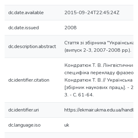
dc.date.available
2015-09-24T22:45:24Z
dc.date.issued
2008
Стаття зі збірника "Українська 
dc.description.abstract
(випуск 2-3, 2007-2008 рр.).
Кондратюк Т. В. Лінгвістичний 
специфіка перекладу фразеолог
dc.identifier.citation
Кондратюк Т. В. // Українська ор
[збірник наукових праць]. - 20
3. - С. 61-64.
dc.identifier.uri
https://ekmair.ukma.edu.ua/han
dc.language.iso
uk