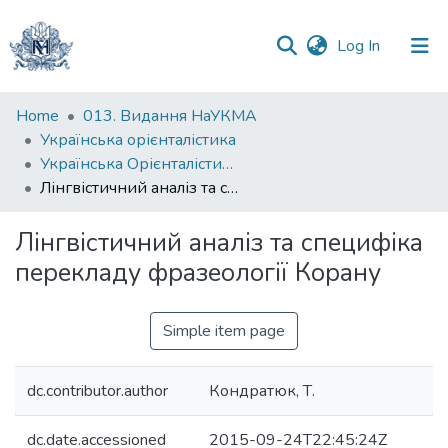
(current)
Log In
Communities
Home
013. Видання НаУКМА
&
Українська орієнталістика
Collections
Українська Орієнталістика. Випуск 2-3, 2007-2008
Лінгвістичний аналіз та специфіка перекладу фразеології Корану
All of DSpace
Лінгвістичний аналіз та специфіка
Statistics
перекладу фразеології Корану
Simple item page
dc.contributor.author
Кондратюк, Т.
dc.date.accessioned
2015-09-24T22:45:24Z