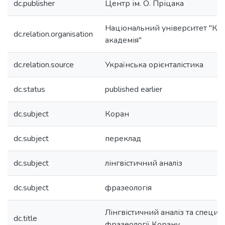
dc.publisher
Центр ім. О. Пріцака
Національний університет "Ки
dc.relation.organisation
академія"
dc.relation.source
Українська орієнталістика
dc.status
published earlier
dc.subject
Коран
dc.subject
переклад
dc.subject
лінгвістичний аналіз
dc.subject
фразеологія
Лінгвістичний аналіз та специ
dc.title
фразеології Корану