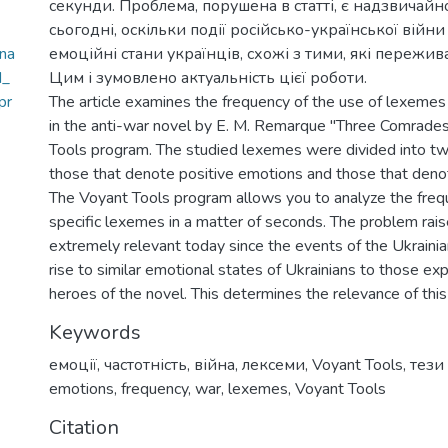
секунди. Проблема, порушена в статті, є надзвичай
сьогодні, оскільки події російсько-української війн
na
емоційні стани українців, схожі з тими, які пережив
M_
Цим і зумовлено актуальність цієї роботи.
pr
The article examines the frequency of the use of lexeme
in the anti-war novel by E. M. Remarque "Three Comrades
Tools program. The studied lexemes were divided into tw
those that denote positive emotions and those that deno
The Voyant Tools program allows you to analyze the freq
specific lexemes in a matter of seconds. The problem raised
extremely relevant today since the events of the Ukrain
rise to similar emotional states of Ukrainians to those ex
heroes of the novel. This determines the relevance of this
Keywords
емоції
,
частотність
,
війна
,
лексеми
,
Voyant Tools
,
тези
emotions
,
frequency
,
war
,
lexemes
,
Voyant Tools
Citation