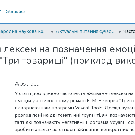
Statistics
Міжнародна наукова конференція "Актуальні питання сучасної лінгвістики"
Актуальні питання сучасної лінгвістики (2022)
я лексем на позначення емоц
 "Три товариші" (приклад ви
Abstract
У статті досліджено частотність вживання лексем н
емоцій у антивоєнному романі Е. М. Ремарка "Три т
використанням програми Voyant Tools. Досліджуван
розподілені на дві тематичні групи: ті, які позначают
та ті, які позначають негативні. Програма Voyant Too
зробити аналіз частотності вживання конкретних лек