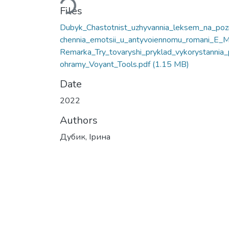
Files
Dubyk_Chastotnist_uzhyvannia_leksem_na_poz
chennia_emotsii_u_antyvoiennomu_romani_E_
Remarka_Try_tovaryshi_pryklad_vykorystannia_
ohramy_Voyant_Tools.pdf
(1.15 MB)
Date
2022
Authors
Дубик, Ірина