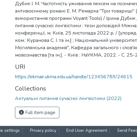
Дубик І. М. Частотність уживання лексем на позначе
антивоєнному романі Е. М. Ремарка "Три товариші" 
використання програми Voyant Tools) / Ірина Дубик 
питання сучасної лінгвістики : тези доповідей Міжн
конференції, м. Київ, 25 листопада 2022 р. / [упоряд.:
ком.: Куранова С. І. та ін.] ; Національний університе
Могилянська академія", Кафедра загального і слов'
мовознавства [та ін.]. - Київ : НаУКМА, 2022. - С. 25-
URI
https://ekmair.ukma.edu.ua/handle/123456789/24615
Collections
Актуальні питання сучасної лінгвістики (2022)
Full item page
e settings
Privacy policy
End User Agreement
Send Fee