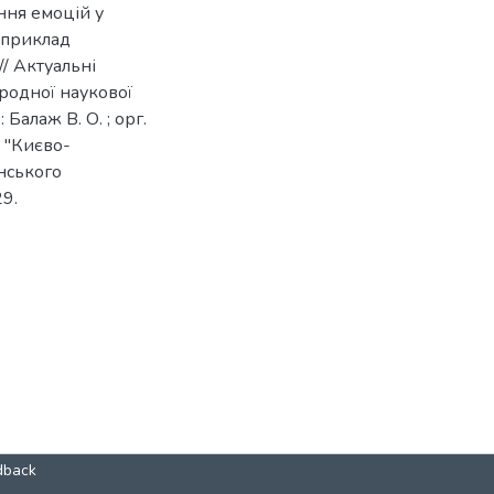
ння емоцій у
(приклад
// Актуальні
ародної наукової
 Балаж В. О. ; орг.
т "Києво-
янського
29.
dback