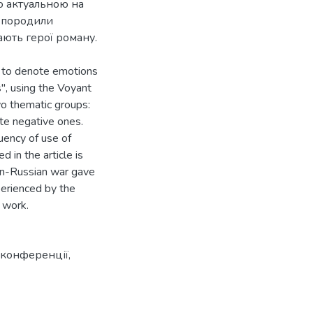
но актуальною на
и породили
ають герої роману.
s to denote emotions
", using the Voyant
o thematic groups:
te negative ones.
uency of use of
 in the article is
ian-Russian war gave
perienced by the
 work.
 конференції
,