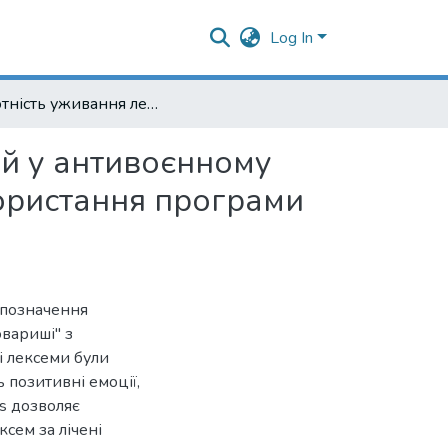
Log In
Частотність уживання лексем на позначення емоцій у антивоєнному романі Е. М. Ремарка "Три товариші" (приклад використання програми Voyant Tools)
ій у антивоєнному
користання програми
а позначення
овариші" з
і лексеми були
ь позитивні емоції,
ls дозволяє
сем за лічені