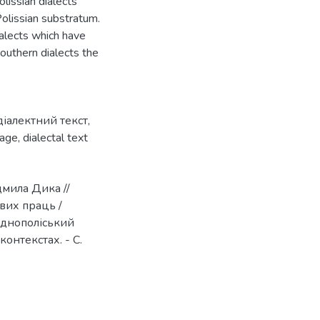
olissian dialects
olissian substratum.
ialects which have
southern dialects the
діалектний текст
,
uage
,
dialectal text
дмила Дика //
ових праць /
хіднополіський
онтекстах. - С.