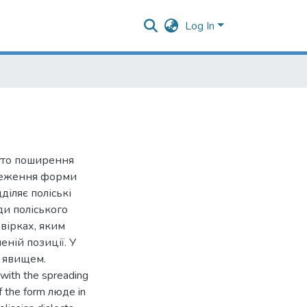
Log In
нуто поширення
ереження форми
діляє поліські
ди поліського
вірках, яким
еній позиції. У
 явищем.
s with the spreading
of the form люде in