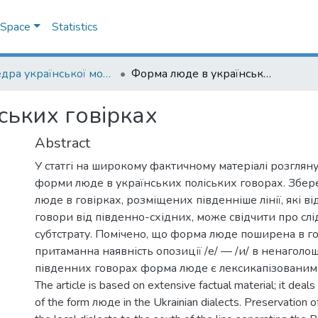
DSpace
Statistics
Кафедра української мови
Форма люде в українських говірках
ських говірках
Abstract
У статгі на широкому фактичному матеріалі розгля
форми люде в українських поліських говорах. Зб
люде в говірках, розміщених південніше лінії, які від
говори від південно-східних, може свідчити про слі
5
субтстрату. Помічено, що форма люде поширена в го
притаманна наявність опозиції /е/ — /и/ в ненаголош
південних говорах форма люде є лексикапізованим
The article is based on extensive factual material; it deal
of the form люде in the Ukrainian dialects. Preservation 