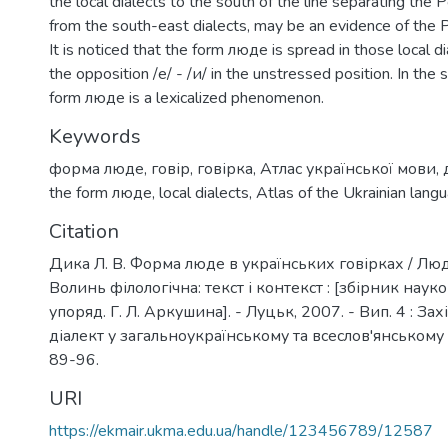
the local dialects to the south of the line separating the P
from the south-east dialects, may be an evidence of the P
It is noticed that the form люде is spread in those local d
the opposition /е/ - /и/ in the unstressed position. In the 
form люде is a lexicalized phenomenon.
Keywords
форма люде
,
говір
,
говірка
,
Атлас української мови
,
the form люде
,
local dialects
,
Atlas of the Ukrainian lang
Citation
Дика Л. В. Форма люде в українських говірках / Лю
Волинь філологічна: текст і контекст : [збірник наук
упоряд. Г. Л. Аркушина]. - Луцьк, 2007. - Вип. 4 : За
діалект у загальноукраїнському та всеслов'янському к
89-96.
URI
https://ekmair.ukma.edu.ua/handle/123456789/12587