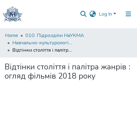
Log In
Communities
Home
010. Підрозділи НаУКМА
&
Навчально-культурологічна лабораторія
Collections
Відтінки століття і палітра жанрів : огляд фільмів 2018 року
All of DSpace
Відтінки століття і палітра жанрів :
огляд фільмів 2018 року
Statistics