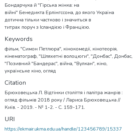
Бондарчука й "Гірська жінка: на
війні" Бенедикта Ерлінгссона, до якого Україна
дотична тільки частково і значиться в
титрах поруч з Ісландією і Францією.
Keywords
фільм
,
"Симон Петлюра"
,
кінокомедії
,
кінотеорія
,
кінематограф
,
"Шляхетні волоцюги"
,
"Донбас"
,
Донбас
,
"Позивний "Бандерас"
,
війна
,
"Вулкан"
,
кіно
,
українське кіно
,
огляд
Citation
Брюховецька Л. Відтінки століття і палітра жанрів :
огляд фільмів 2018 року / Лариса Брюховецька //
Київ. - 2019. - № 1-2. - С. 159-171.
URI
https://ekmair.ukma.edu.ua/handle/123456789/15337