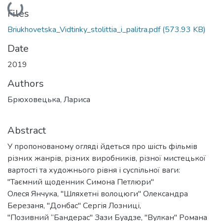
Loading...
Files
Briukhovetska_Vidtinky_stolittia_i_palitra.pdf
(573.93 KB)
Date
2019
Authors
Брюховецька, Лариса
Abstract
У пропонованому огляді йдеться про шість фільмів
різних жанрів, різних виробників, різної мистецької
вартості та художнього рівня і суспільної ваги:
"Таємний щоденник Симона Петлюри"
Олеся Янчука, "Шляхетні волоцюги" Олександра
Березаня, "Донбас" Сергія Лозниці,
"Позивний “Бандерас" Зази Буадзе, "Вулкан" Романа