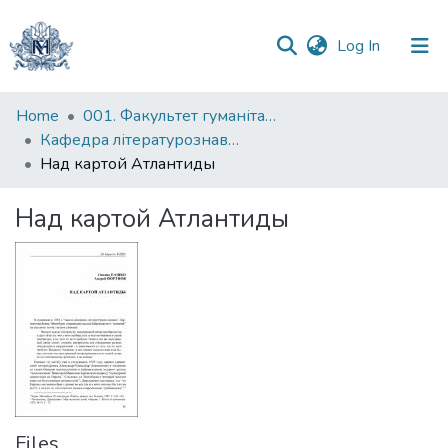
(current)
Log In
Communities
Home
001. Факультет гуманітарних наук
&
Кафедра літературознавства імені Володимира Моренця
Collections
Над картой Атлантиды
All of DSpace
Над картой Атлантиды
Statistics
Files