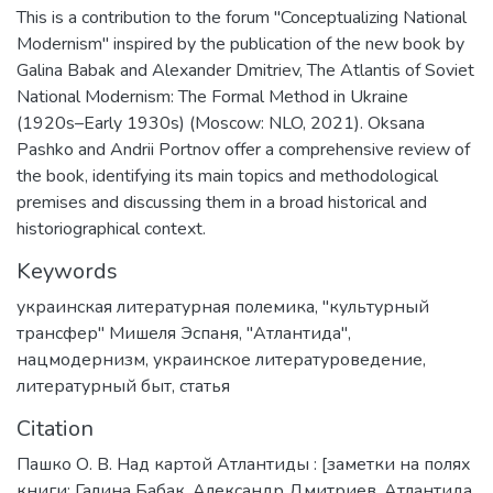
This is a contribution to the forum "Conceptualizing National
Modernism" inspired by the publication of the new book by
Galina Babak and Alexander Dmitriev, The Atlantis of Soviet
National Modernism: The Formal Method in Ukraine
(1920s–Early 1930s) (Moscow: NLO, 2021). Oksana
Pashko and Andrii Portnov offer a comprehensive review of
the book, identifying its main topics and methodological
premises and discussing them in a broad historical and
historiographical context.
Keywords
украинская литературная полемика
,
"культурный
трансфер" Мишеля Эспаня
,
"Атлантида"
,
нацмодернизм
,
украинское литературоведение
,
литературный быт
,
статья
Citation
Пашко О. В. Над картой Атлантиды : [заметки на полях
книги: Галина Бабак, Александр Дмитриев. Атлантида