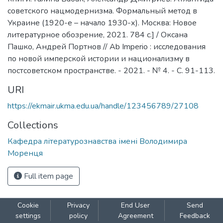
советского нацмодернизма. Формальный метод в
Украине (1920-е – начало 1930-х). Москва: Новое
литературное обозрение, 2021. 784 с.] / Оксана
Пашко, Андрей Портнов // Ab Imperio : исследования
по новой имперской истории и национализму в
постсоветском пространстве. - 2021. - № 4. - C. 91-113.
URI
https://ekmair.ukma.edu.ua/handle/123456789/27108
Collections
Кафедра літературознавства імені Володимира
Моренця
Full item page
Cookie
Privacy
End User
Send
settings
policy
Agreement
Feedback