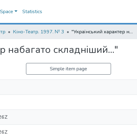
DSpace
Statistics
атр
Кіно-Театр. 1997. № 3
"Український характер набагато складніший..."
р набагато складніший..."
Simple item page
26Z
26Z