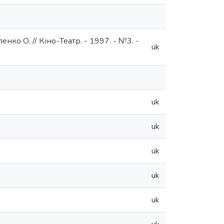
нко О. // Кіно-Театр. - 1997. - №3. -
uk
uk
uk
uk
uk
uk