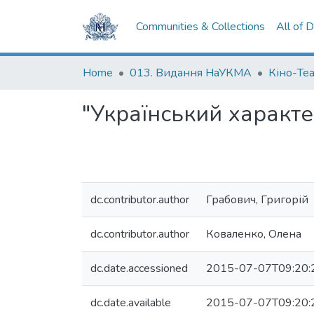
Communities & Collections
All of 
Home
013. Видання НаУКМА
Кіно-Те
"Український характе
dc.contributor.author
Грабович, Григорій
dc.contributor.author
Коваленко, Олена
dc.date.accessioned
2015-07-07T09:20:
dc.date.available
2015-07-07T09:20: