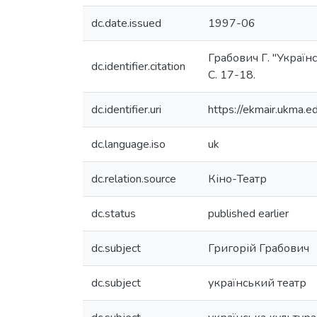
dc.date.issued
1997-06
Грабович Г. "Українс
dc.identifier.citation
С. 17-18.
dc.identifier.uri
https://ekmair.ukma
dc.language.iso
uk
dc.relation.source
Кіно-Театр
dc.status
published earlier
dc.subject
Григорій Грабович
dc.subject
український театр