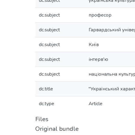
dc.subject
українська культура
dc.subject
професор
dc.subject
Гарвардський уніве
dc.subject
Київ
dc.subject
інтерв'ю
dc.subject
національна культу
dc.title
"Український характ
dc.type
Article
Files
Original bundle