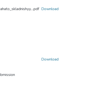
hato_skladnishyy....pdf
Download
Download
ubmission