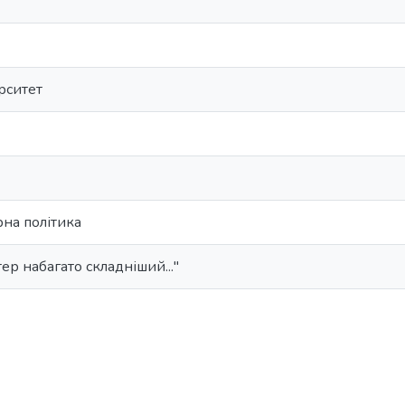
рситет
рна політика
ер набагато складніший..."