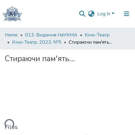
Log In
Communities
Home
013. Видання НаУКМА
Кіно-Театр
&
Кіно-Театр. 2023. №5
Стираючи пам'ять...
Collections
Стираючи пам'ять...
All of DSpace
Statistics
ading...
Files