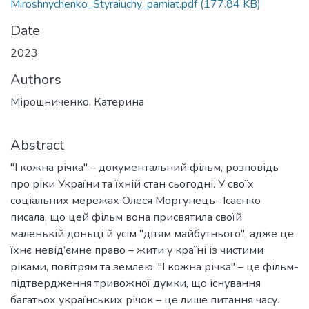
Miroshnychenko_Styraiuchy_pamiat.pdf
(177.84 KB)
Date
2023
Authors
Мірошниченко, Катерина
Abstract
"І кожна річка" – документальний фільм, розповідь
про ріки України та їхній стан сьогодні. У своїх
соціальних мережах Олеся Моргунець- Ісаєнко
писала, що цей фільм вона присвятила своїй
маленькій доньці й усім "дітям майбутнього", адже це
їхнє невід’ємне право – жити у країні із чистими
ріками, повітрям та землею. "І кожна річка" – це фільм-
підтвердження тривожної думки, що існування
багатьох українських річок – це лише питання часу.