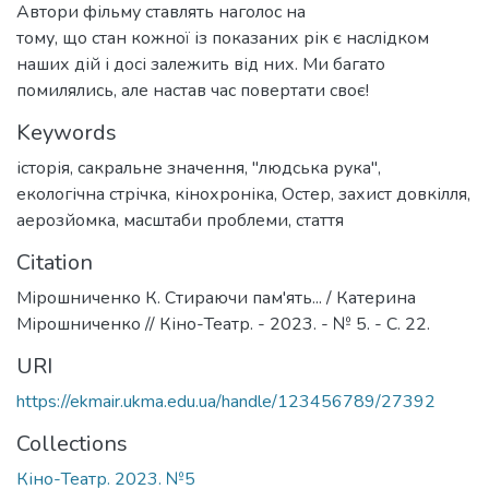
Автори фільму ставлять наголос на
тому, що стан кожної із показаних рік є наслідком
наших дій і досі залежить від них. Ми багато
помилялись, але настав час повертати своє!
Keywords
історія
,
сакральне значення
,
"людська рука"
,
екологічна стрічка
,
кінохроніка
,
Остер
,
захист довкілля
,
аерозйомка
,
масштаби проблеми
,
стаття
Citation
Мірошниченко К. Стираючи пам'ять... / Катерина
Мірошниченко // Кіно-Театр. - 2023. - № 5. - C. 22.
URI
https://ekmair.ukma.edu.ua/handle/123456789/27392
Collections
Кіно-Театр. 2023. №5