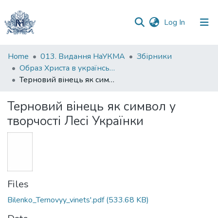
(current)
Log In
Communities
Home
013. Видання НаУКМА
Збірники
&
Образ Христа в українській культурі
Collections
Терновий вінець як символ у творчості Лесі Українки
All of DSpace
Терновий вінець як символ у
творчості Лесі Українки
Statistics
Files
Bilenko_Ternovyy_vinets'.pdf
(533.68 KB)