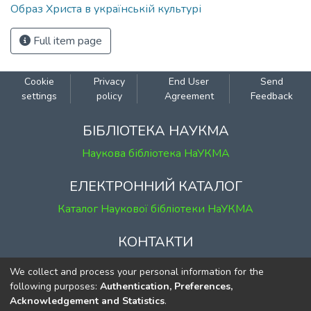
Образ Христа в українській культурі
Full item page
Cookie
Privacy
End User
Send
settings
policy
Agreement
Feedback
БІБЛІОТЕКА НАУКМА
Наукова бібліотека НаУКМА
ЕЛЕКТРОННИЙ КАТАЛОГ
Каталог Наукової бібліотеки НаУКМА
КОНТАКТИ
м. Київ, вул. Григорія Сковороди, 2
We collect and process your personal information for the
к. 1, к. 120
following purposes:
Authentication, Preferences,
Acknowledgement and Statistics
.
тел.
(044) 463-69-31