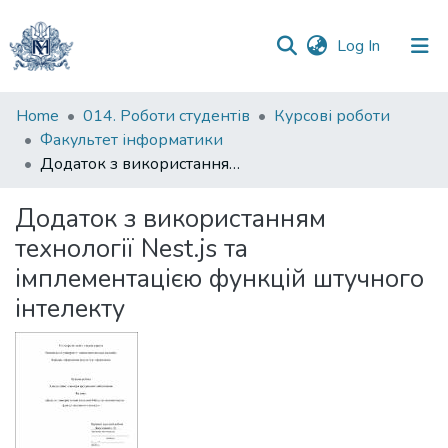
(current)
Log In
Communities
Home
014. Роботи студентів
Курсові роботи
&
Факультет інформатики
Collections
Додаток з використанням технології Nest.js та імплементацією функцій штучного інтелекту
All of DSpace
Додаток з використанням
технології Nest.js та
Statistics
імплементацією функцій штучного
інтелекту