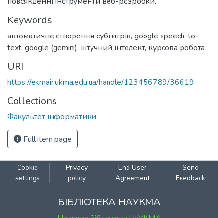
повсякденні інструменти веб-розробки.
Keywords
автоматичне створення субтитрів
,
google speech-to-
text
,
google (gemini)
,
штучний інтелект
,
курсова робота
URI
https://ekmair.ukma.edu.ua/handle/123456789/36619
Collections
Факультет інформатики
Full item page
Cookie
Privacy
End User
Send
settings
policy
Agreement
Feedback
БІБЛІОТЕКА НАУКМА