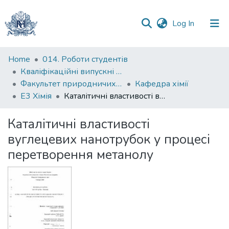
(current)
Log In
Communities
Home
014. Роботи студентів
&
Кваліфікаційні випускні роботи здобувачів вищої освіти бакалаврських програм
Collections
Факультет природничих наук
Кафедра хімії
Е3 Хімія
Каталітичні властивості вуглецевих нанотрубок у процесі перетворення метанолу
All of DSpace
Каталітичні властивості
Statistics
вуглецевих нанотрубок у процесі
перетворення метанолу