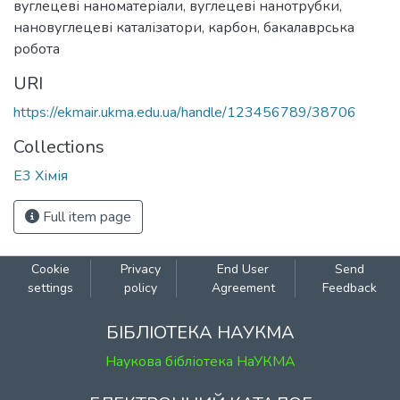
вуглецеві наноматеріали
,
вуглецеві нанотрубки
,
нановуглецеві каталізатори
,
карбон
,
бакалаврська
робота
URI
https://ekmair.ukma.edu.ua/handle/123456789/38706
Collections
Е3 Хімія
Full item page
Cookie
Privacy
End User
Send
settings
policy
Agreement
Feedback
БІБЛІОТЕКА НАУКМА
Наукова бібліотека НаУКМА