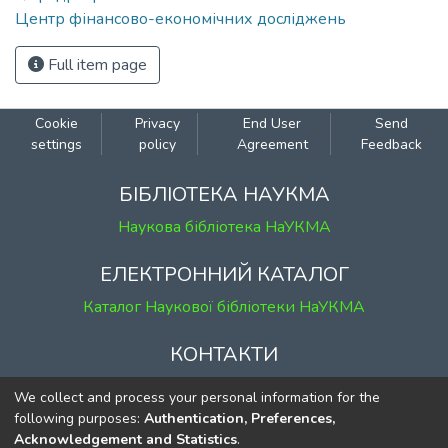
Центр фінансово-економічних досліджень
Full item page
Cookie
Privacy
End User
Send
settings
policy
Agreement
Feedback
БІБЛІОТЕКА НАУКМА
Наукова бібліотека НаУКМА
ЕЛЕКТРОННИЙ КАТАЛОГ
Каталог Наукової бібліотеки НаУКМА
КОНТАКТИ
м. Київ, вул. Григорія Сковороди, 2
We collect and process your personal information for the
к. 1, к. 120
following purposes:
Authentication, Preferences,
Acknowledgement and Statistics
.
тел.
(044) 463-69-31