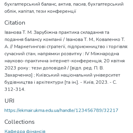
бухгалтерський баланс
,
актив
,
пасив
,
бухгалтерський
облік
,
капітал
,
тези конференції
Citation
Іванова Т. М. Зарубіжна практика складання та
подання балансу компанії / Іванова Т. М., Коваленко Т.
А. // Маркетингові стратегії, підприємництво і торгівля:
сучасний стан, напрямки розвитку : ІV Міжнародна
науково-практична інтернет-конференція, 20 квітня
2023 року : тези доповідей / [відп. ред. П. В.
Захарченко] ; Київський національний університет
будівництва і архітектури [та ін.]. - Київ, 2023. - С.
312-314.
URI
https://ekmair.ukma.edu.ua/handle/123456789/32217
Collections
Кафедра фінансів