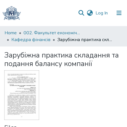
(current)
Log In
Communities
Home
002. Факультет економічних наук
&
Кафедра фінансів
Зарубіжна практика складання та подання балансу компанії
Collections
Зарубіжна практика складання та
All of DSpace
подання балансу компанії
Statistics