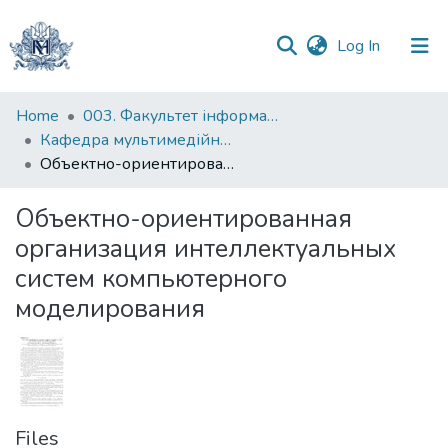
(current)
Log In
Communities
Home
003. Факультет інформатики
&
Кафедра мультимедійних систем
Collections
Объектно-ориентированная организация интеллектуальных систем компьютерного моделирования
All of DSpace
Объектно-ориентированная
организация интеллектуальных
Statistics
систем компьютерного
моделирования
Files