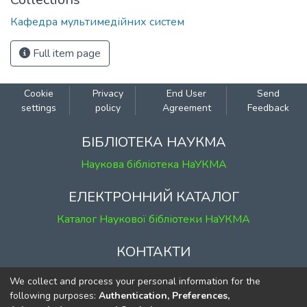
Кафедра мультимедійних систем
Full item page
Cookie
Privacy
End User
Send
settings
policy
Agreement
Feedback
БІБЛІОТЕКА НАУКМА
Наукова бібліотека НаУКМА
ЕЛЕКТРОННИЙ КАТАЛОГ
Каталог Наукової бібліотеки НаУКМА
КОНТАКТИ
м. Київ, вул. Григорія Сковороди, 2
We collect and process your personal information for the
к. 1, к. 120
following purposes:
Authentication, Preferences,