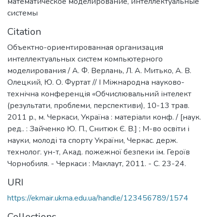
математическое моделирование
,
интеллектуальные
системы
Citation
Объектно-ориентированная организация
интеллектуальных систем компьютерного
моделирования / А. Ф. Верлань, Л. А. Митько, А. В.
Олецкий, Ю. О. Фуртат // І Міжнародна науково-
технічна конференція «Обчислювальний інтелект
(результати, проблеми, перспективи), 10-13 трав.
2011 р., м. Черкаси, Україна : матеріали конф. / [наук.
ред.. : Зайченко Ю. П., Снитюк Є. В.] ; М-во освіти і
науки, молоді та спорту України, Черкас. держ.
технолог. ун-т, Акад. пожежної безпеки ім. Героїв
Чорнобиля. - Черкаси : Маклаут, 2011. - С. 23-24.
URI
https://ekmair.ukma.edu.ua/handle/123456789/1574
Collections