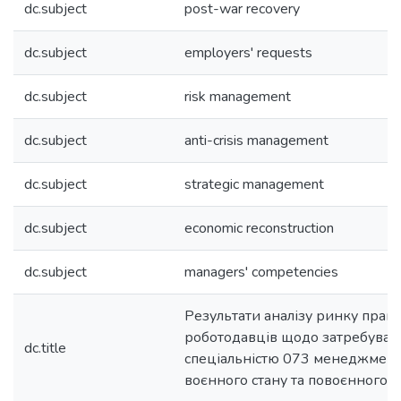
dc.subject
post-war recovery
dc.subject
employers' requests
dc.subject
risk management
dc.subject
anti-crisis management
dc.subject
strategic management
dc.subject
economic reconstruction
dc.subject
managers' competencies
Результати аналізу ринку праці 
роботодавців щодо затребувано
dc.title
спеціальністю 073 менеджмент
воєнного стану та повоєнного 