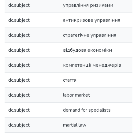
dc.subject
управління ризиками
dc.subject
антикризове управління
dc.subject
стратегічне управління
dc.subject
відбудова економіки
dc.subject
компетенції менеджерів
dc.subject
стаття
dc.subject
labor market
dc.subject
demand for specialists
dc.subject
martial law