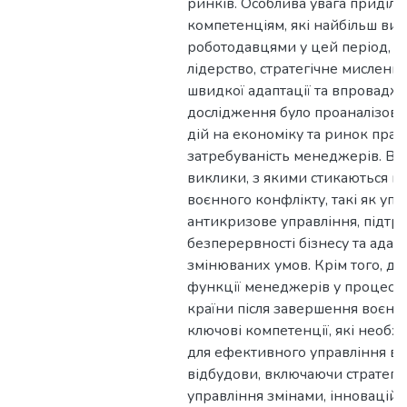
ринків. Особлива увага приділе
компетенціям, які найбільш ви
роботодавцями у цей період, 
лідерство, стратегічне мислення
швидкої адаптації та впровадже
дослідження було проаналізов
дій на економіку та ринок прац
затребуваність менеджерів. Ви
виклики, з якими стикаються м
воєнного конфлікту, такі як уп
антикризове управління, підтр
безперервності бізнесу та адап
змінюваних умов. Крім того, до
функції менеджерів у процесі 
країни після завершення воєнн
ключові компетенції, які необ
для ефективного управління в 
відбудови, включаючи стратегі
управління змінами, інноваці