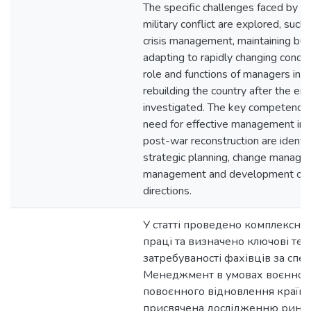
The specific challenges faced by m
military conflict are explored, suc
crisis management, maintaining busi
adapting to rapidly changing conditi
role and functions of managers in t
rebuilding the country after the end
investigated. The key competenci
need for effective management in t
post-war reconstruction are identifi
strategic planning, change manage
management and development of 
directions.
У статті проведено комплексни
праці та визначено ключові тен
затребуваності фахівців за спе
Менеджмент в умовах воєнного
повоєнного відновлення країни
присвячена дослідженню ринку