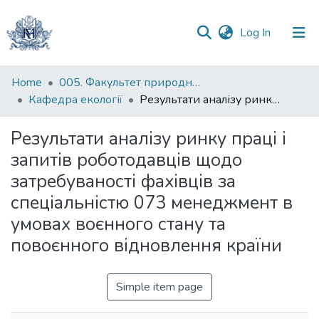
(current)
Log In
Communities
Home
005. Факультет природничих наук
&
Кафедра екології
Результати аналізу ринку праці і запитів роботодавців щодо затребуваності фахівців за спеціальністю 073 менеджмент в умовах воєнного стану та повоєнного відновлення країни
Collections
Результати аналізу ринку праці і
All of DSpace
запитів роботодавців щодо
затребуваності фахівців за
Statistics
спеціальністю 073 менеджмент в
умовах воєнного стану та
повоєнного відновлення країни
Simple item page