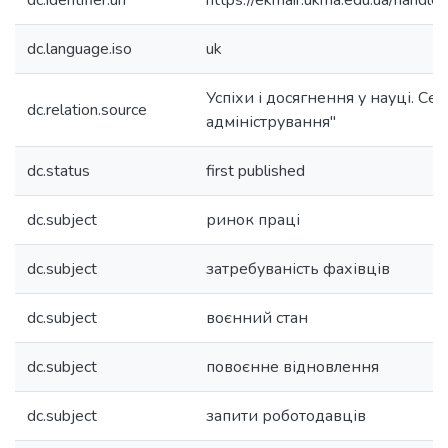
dc.identifier.uri
https://ekmair.ukma.edu.ua/han
dc.language.iso
uk
Успіхи і досягнення у науці. Сер
dc.relation.source
адміністрування"
dc.status
first published
dc.subject
ринок праці
dc.subject
затребуваність фахівців
dc.subject
воєнний стан
dc.subject
повоєнне відновлення
dc.subject
запити роботодавців