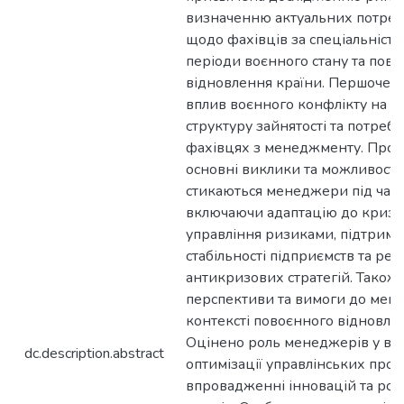
визначенню актуальних потреб
щодо фахівців за спеціальніс
періоди воєнного стану та пов
відновлення країни. Першочер
вплив воєнного конфлікту на е
структуру зайнятості та потреб
фахівцях з менеджменту. Проа
основні виклики та можливості,
стикаються менеджери під час 
включаючи адаптацію до кризо
управління ризиками, підтримк
стабільності підприємств та реа
антикризових стратегій. Також
перспективи та вимоги до мен
контексті повоєнного відновле
Оцінено роль менеджерів у відб
dc.description.abstract
оптимізації управлінських проц
впровадженні інновацій та роз