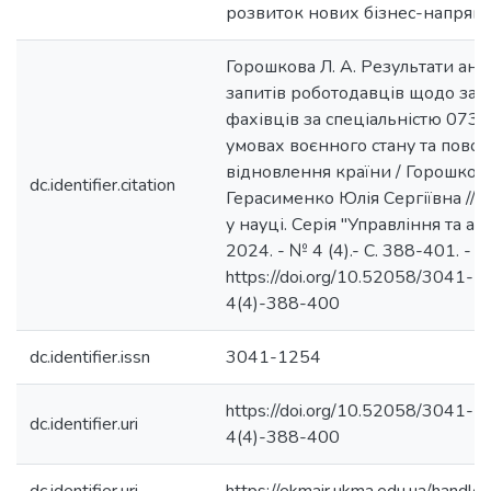
розвиток нових бізнес-напрямк
Горошкова Л. А. Результати анал
запитів роботодавців щодо зат
фахівців за спеціальністю 073
умовах воєнного стану та пово
відновлення країни / Горошкова
dc.identifier.citation
Герасименко Юлія Сергіївна // У
у науці. Серія "Управління та ад
2024. - № 4 (4).- C. 388-401. -
https://doi.org/10.52058/3041-
4(4)-388-400
dc.identifier.issn
3041-1254
https://doi.org/10.52058/3041-
dc.identifier.uri
4(4)-388-400