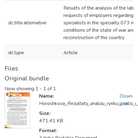
Results of the analysis of the labo
requests of employers regarding t
dc.title.alternative
specialists in the specialty 073 m
conditions of the state of war and
reconstruction of the country
dc.type
Article
Files
Original bundle
Now showing
1 - 1 of 1
Name:
Down
Horoshkova_Rezultaty_analizu_rynku_pratsi_
load
Size:
471.41 KB
Format: