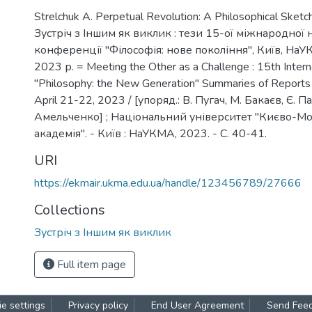
Strelchuk A. Perpetual Revolution: A Philosophical Sketch
Зустріч з Іншим як виклик : тези 15-ої міжнародної 
конференції "Філософія: нове покоління", Київ, НаУ
2023 р. = Meeting the Other as a Challenge : 15th Intern
"Philosophy: the New Generation" Summaries of Report
April 21-22, 2023 / [упоряд.: В. Пугач, М. Бакаєв, Є. П
Амельченко] ; Національний університет "Києво-М
академія". - Київ : НаУКМА, 2023. - С. 40-41.
URI
https://ekmair.ukma.edu.ua/handle/123456789/27666
Collections
Зустріч з Іншим як виклик
Full item page
e settings
Privacy policy
End User Agreement
Send Fee