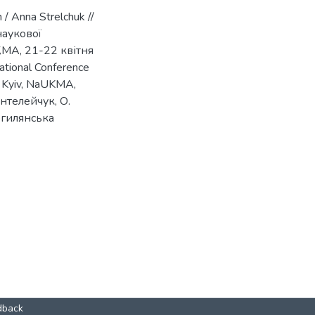
 / Anna Strelchuk //
наукової
КМА, 21-22 квітня
ational Conference
s Kyiv, NaUKMA,
антелейчук, О.
огилянська
dback