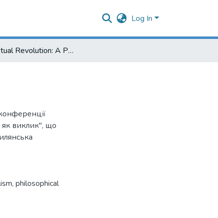
Log In
Perpetual Revolution: A Philosophical Sketch
 конференції
м як виклик", що
гилянська
lism
,
philosophical