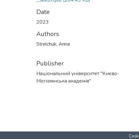
_Sketch.pdf
(204.43 KB)
Date
2023
Authors
Strelchuk, Anna
Publisher
Національний університет "Києво-
Могилянська академія"
Cooki