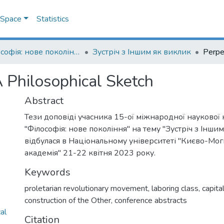
DSpace
Statistics
"Філософія: нове покоління" : міжнародна наукова конференція
Зустріч з Іншим як виклик
A Philosophical Sketch
Abstract
Тези доповіді учасника 15-ої міжнародної наукової
"Філософія: нове покоління" на тему "Зустріч з Інши
відбулася в Національному університеті "Києво-Мо
академія" 21-22 квітня 2023 року.
Keywords
proletarian revolutionary movement
,
laboring class
,
capita
construction of the Other
,
conference abstracts
al
Citation