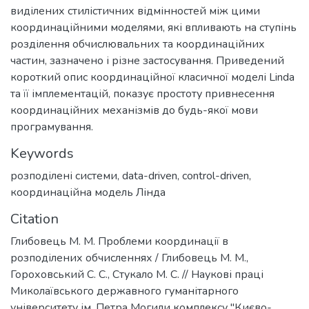
виділених стилістичних відмінностей між цими
координаційними моделями, які впливають на ступінь
розділення обчислювальних та координаційних
частин, зазначено і різне застосування. Приведений
короткий опис координаційної класичної моделі Linda
та її імплементацій, показує простоту привнесення
координаційних механізмів до будь-якої мови
програмування.
Keywords
розподілені системи
,
data-driven
,
control-driven
,
координаційна модель Лінда
Citation
Глибовець М. М. Проблеми координації в
розподілених обчисленнях / Глибовець М. М.,
Гороховський С. С., Стукало М. С. // Наукові праці
Миколаївського державного гуманітарного
університету ім. Петра Могили комплексу "Києво-