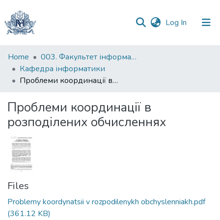
(current)
Log In
Communities
Home
003. Факультет інформатики
&
Кафедра інформатики
Collections
Проблеми координації в розподілених обчисленнях
All of DSpace
Проблеми координації в
розподілених обчисленнях
Statistics
Files
Problemy koordynatsii v rozpodilenykh obchyslenniakh.pdf
(361.12 KB)