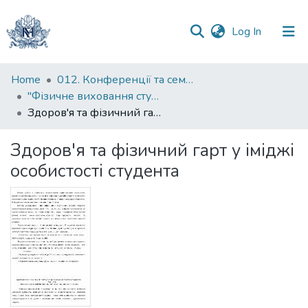
(current)
Log In
Communities
Home
012. Конференції та семінари НаУКМА
&
"Фізичне виховання студентів вищих навчальних закладів : здобутки, проблеми та шляхи їхнього вирішення у контексті вимог Болонської декларації" : Всеукраїнська науково-практична конференція
Collections
Здоров'я та фізичний гарт у іміджі особистості студента
All of DSpace
Здоров'я та фізичний гарт у іміджі
особистості студента
Statistics