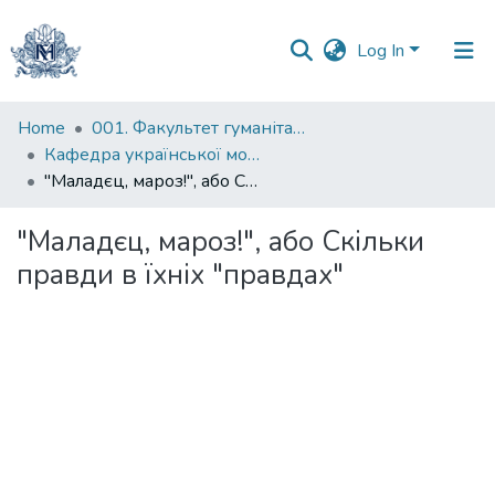
Log In
Communities
Home
001. Факультет гуманітарних наук
&
Кафедра української мови
Collections
"Маладєц, мароз!", або Скільки правди в їхніх "правдах"
All of DSpace
"Маладєц, мароз!", або Скільки
правди в їхніх "правдах"
Statistics