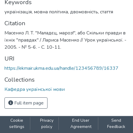
Keywords
українізація
,
мовна політика
,
двомовність
,
стаття
Citation
Масенко Л. Т. "Маладєц, мароз!", або Скільки правди в
їхніх "правдах" / Лариса Масенко // Урок української. -
2005. - № 5-6. - С. 10-11.
URI
https://ekmair.ukma.edu.ua/handle/123456789/16337
Collections
Кафедра української мови
Full item page
Cookie
Privacy
End User
Send
settings
policy
Agreement
Feedback