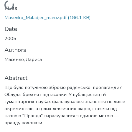
Loading...
Files
Masenko_Maladjec_maroz.pdf
(186.1 KB)
Date
2005
Authors
Масенко, Лариса
Abstract
Що було потужною зброєю радянської пропаганди?
Облуда, брехня і підтасовки. У публіцистиці й
гуманітарних науках фальшувалося значення не лише
окремих слів, а цілих лексичних шарів, і газети під
назвою "Правда" тиражувалися з єдиною метою —
правду поховати.