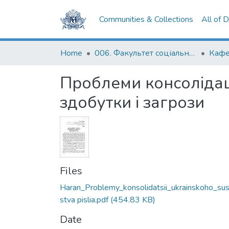
Communities & Collections
All of 
Home
006. Факультет соціальних наук і соціальних технологій
Кафе
Проблеми консолідаці
здобутки і загрози
Files
Haran_Problemy_konsolidatsii_ukrainskoho_sus
stva pislia.pdf
(454.83 KB)
Date