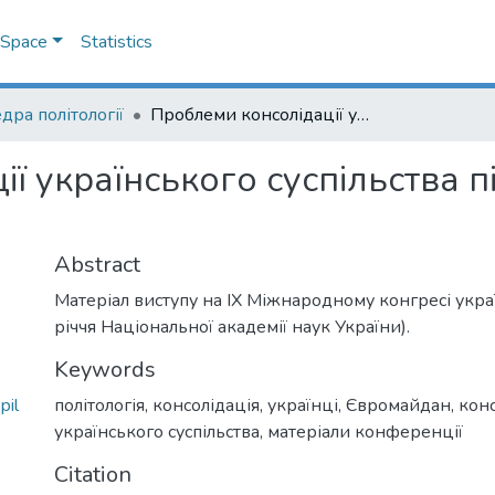
DSpace
Statistics
дра політології
Проблеми консолідації українського суспільства після Євромайдану: здобутки і загрози
ї українського суспільства 
Abstract
Матеріал виступу на ІХ Міжнародному конгресі украї
річчя Національної академії наук України).
Keywords
pil
політологія
,
консолідація
,
українці
,
Євромайдан
,
конс
українського суспільства
,
матеріали конференції
Citation