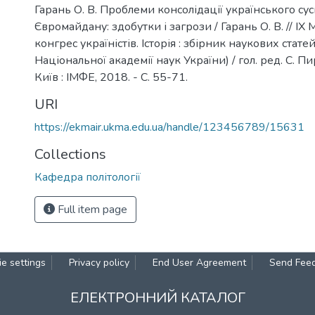
Гарань О. В. Проблеми консолідації українського сусп
Євромайдану: здобутки і загрози / Гарань О. В. // І
конгрес україністів. Історія : збірник наукових стате
Національної академії наук України) / гол. ред. С. Пир
Київ : ІМФЕ, 2018. - С. 55-71.
URI
https://ekmair.ukma.edu.ua/handle/123456789/15631
Collections
Кафедра політології
Full item page
e settings
Privacy policy
End User Agreement
Send Fee
ЕЛЕКТРОННИЙ КАТАЛОГ