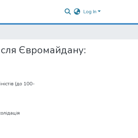
Log In
після Євромайдану:
ністів (до 100-
олідація