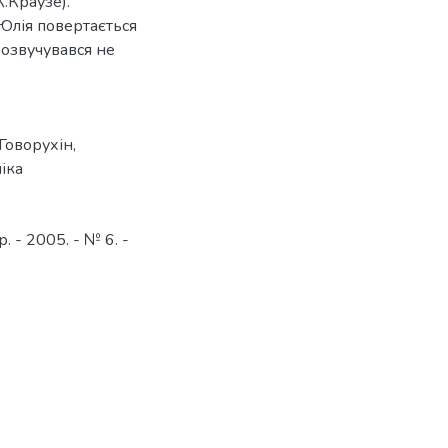
.Краузе).
Юлія повертається
 озвучувався не
 Говорухін
,
іка
. - 2005. - № 6. -