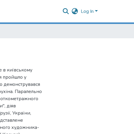
Log In
е в київському
тя пройшло у
го демонструвався
рухіна. Паралельно
роткометражного
и", діяв
узії, України,
редставлене
атного художника-