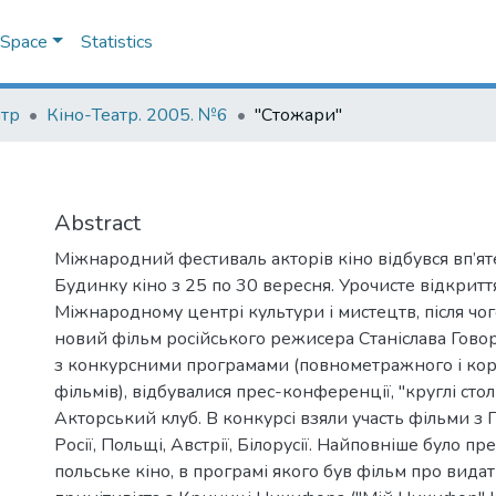
DSpace
Statistics
атр
Кіно-Театр. 2005. №6
"Стожари"
Abstract
Міжнародний фестиваль акторів кіно відбувся вп’ят
Будинку кіно з 25 по 30 вересня. Урочисте відкрит
Міжнародному центрі культури і мистецтв, після чо
новий фільм російського режисера Станіслава Гово
з конкурсними програмами (повнометражного і ко
фільмів), відбувалися прес-конференції, "круглі стол
Акторський клуб. В конкурсі взяли участь фільми з Гр
Росії, Польщі, Австрії, Білорусії. Найповніше було п
польське кіно, в програмі якого був фільм про вид