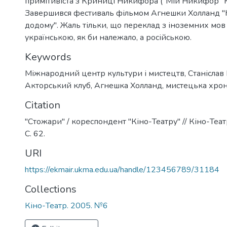
примітивіста з Криниці Никифора ("Мій Никифор" К
Завершився фестиваль фільмом Агнешки Холланд "
додому". Жаль тільки, що переклад з іноземних мов
українською, як би належало, а російською.
Keywords
Міжнародний центр культури і мистецтв
,
Станіслав
Акторський клуб
,
Агнешка Холланд
,
мистецька хрон
Citation
"Стожари" / кореспондент "Кіно-Театру" // Кіно-Театр
С. 62.
URI
https://ekmair.ukma.edu.ua/handle/123456789/31184
Collections
Кіно-Театр. 2005. №6