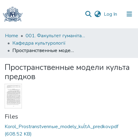
(current)
Log In
Communities
Home
001. Факультет гуманітарних наук
&
Кафедра культурології
Collections
Пространственные модели культа предков
All of DSpace
Пространственные модели культа
предков
Statistics
Files
Korol_Prostranstvennыe_modely_kuĺtA_predkov.pdf
(608.52 KB)