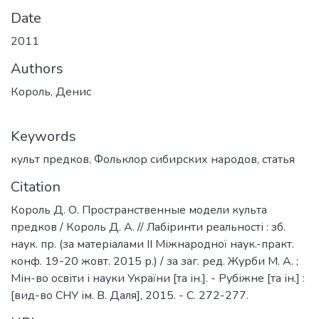
Date
2011
Authors
Король, Денис
Keywords
культ предков
,
Фольклор сибирских народов
,
статья
Citation
Король Д. О. Пространственные модели культа
предков / Король Д. А. // Лабіринти реальності : зб.
наук. пр. (за матеріалами ІІ Міжнародної наук.-практ.
конф. 19-20 жовт. 2015 р.) / за заг. ред. Журби М. А. ;
Мін-во освіти і науки України [та ін.]. - Рубіжне [та ін.] :
[вид-во СНУ ім. В. Даля], 2015. - С. 272-277.