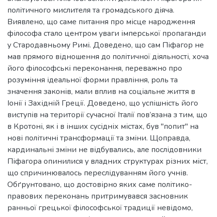
політичного мислителя та громадського діяча.
Виявлено, що саме питання про місце народження
філософа стало центром уваги імперської пропаганди
у Стародавньому Римі. Доведено, що сам Піфагор не
мав прямого відношення до політичної діяльності, хоча
його філософські переконання, переважно про
розуміння ідеальної форми правління, роль та
значення законів, мали вплив на соціальне життя в
Іонії і Західній Греції. Доведено, що успішність його
виступів на території сучасної Італії пов’язана з тим, що
в Кротоні, як і в інших сусідніх містах, був "попит" на
нові політичні трансформації та зміни. Щоправда,
кардинальні зміни не відбувались, але послідовники
Піфагора опинилися у владних структурах різних міст,
що спричинювалось переслідуванням його учнів.
Обґрунтовано, що достовірно яких саме політико-
правових переконань притримувався засновник
ранньої грецької філософської традиції невідомо,