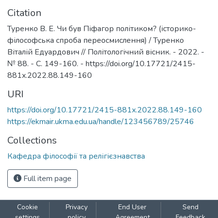
Citation
Туренко В. Е. Чи був Піфагор політиком? (історико-
філософська спроба переосмислення) / Туренко
Віталій Едуардович // Політологічний вісник. - 2022. -
№ 88. - C. 149-160. - https://doi.org/10.17721/2415-
881x.2022.88.149-160
URI
https://doi.org/10.17721/2415-881x.2022.88.149-160
https://ekmair.ukma.edu.ua/handle/123456789/25746
Collections
Кафедра філософії та релігієзнавства
Full item page
Cookie
Privacy
End User
Send
settings
policy
Agreement
Feedback