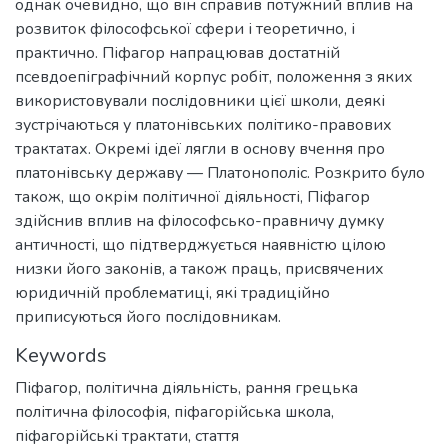
однак очевидно, що він справив потужний вплив на
розвиток філософської сфери і теоретично, і
практично. Піфагор напрацював достатній
псевдоепіграфічний корпус робіт, положення з яких
використовували послідовники цієї школи, деякі
зустрічаються у платонівських політико-правових
трактатах. Окремі ідеї лягли в основу вчення про
платонівську державу — Платонополіс. Розкрито було
також, що окрім політичної діяльності, Піфагор
здійснив вплив на філософсько-правничу думку
античності, що підтверджується наявністю цілою
низки його законів, а також праць, присвячених
юридичній проблематиці, які традиційно
приписуються його послідовникам.
Keywords
Піфагор
,
політична діяльність
,
рання грецька
політична філософія
,
піфагорійська школа
,
піфагорійські трактати
,
стаття