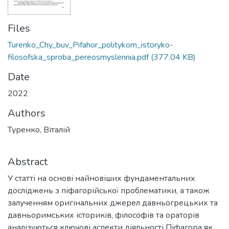
Files
Turenko_Chy_buv_Pifahor_politykom_istoryko-
filosofska_sproba_pereosmyslennia.pdf
(377.04 KB)
Date
2022
Authors
Туренко, Віталій
Abstract
У статті на основі найновіших фундаментальних
досліджень з піфагорійської проблематики, а також
залученням оригінальних джерел давньогрецьких та
давньоримських істориків, філософів та ораторів
аналізуються ключові аспекти діяльності Піфагора як