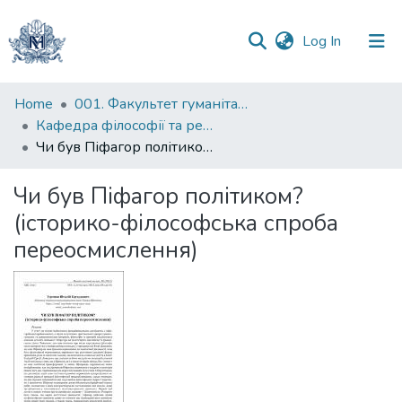
(current)
Log In
Communities
Home
001. Факультет гуманітарних наук
&
Кафедра філософії та релігієзнавства
Collections
Чи був Піфагор політиком? (історико-філософська спроба переосмислення)
All of DSpace
Чи був Піфагор політиком?
(історико-філософська спроба
Statistics
переосмислення)