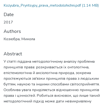
Kozyubra_Pryntsypy_prava_metodolohichni.pdf
(1.14 MB)
Date
2017
Authors
Козюбра, Микола
Abstract
У статті піддана методологічному аналізу проблема
принципів права: розкривається їх онтологічна,
епістемологічна й аксіологічна природа, зокрема
простежуються зв'язки принципів права з людським
буттям, наукою та іншими способами світосприйняття.
Особлива увага приділяється відношенню принципів
права і цінностей. Робиться висновок, що лише такий
методологічний підхід може дати невикривлену