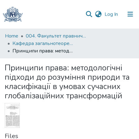
(current)
Log In
Communities
Home
004. Факультет правничих наук
&
Кафедра загальнотеоретичного правознавства та публічного права
Collections
Принципи права: методологічні підходи до розуміння природи та класифікації в умовах сучасних глобалізаційних трансформацій
All of DSpace
Принципи права: методологічні
підходи до розуміння природи та
Statistics
класифікації в умовах сучасних
глобалізаційних трансформацій
Files