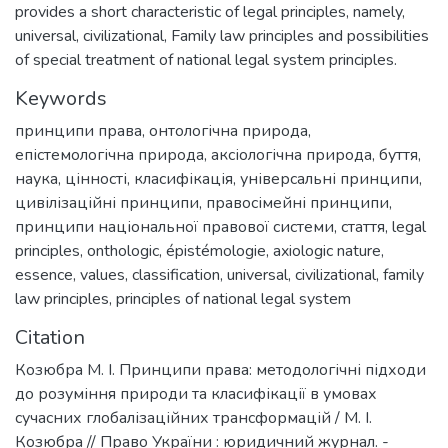
provides a short characteristic of legal principles, namely,
universal, civilizational, Family law principles and possibilities
of special treatment of national legal system principles.
Keywords
принципи права
,
онтологічна природа
,
епістемологічна природа
,
аксіологічна природа
,
буття
,
наука
,
цінності
,
класифікація
,
універсальні принципи
,
цивілізаційні принципи
,
правосімейні принципи
,
принципи національної правової системи
,
стаття
,
legal
principles
,
onthologic
,
épistémologie
,
axiologic nature
,
essence
,
values
,
classification
,
universal
,
civilizational
,
family
law principles
,
principles of national legal system
Citation
Козюбра М. І. Принципи права: методологічні підходи
до розуміння природи та класифікації в умовах
сучасних глобалізаційних трансформацій / М. І.
Козюбра // Право України : юридичний журнал. -